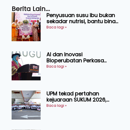
Berita Lain...
Penyusuan susu ibu bukan
sekadar nutrisi, bantu bina
generasi lebih sihat
Baca lagi »
AI dan Inovasi
Bioperubatan Perkasa
Pengesanan Awal Penyakit,
Baca lagi »
Tingkat Kesejahteraan
Manusia
UPM tekad pertahan
kejuaraan SUKUM 2026,
sasar 16 pingat emas
Baca lagi »