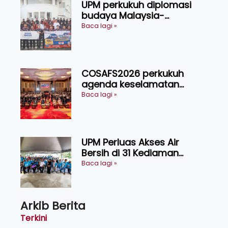
UPM perkukuh diplomasi
budaya Malaysia-
Indonesia melalui Narasi
Baca lagi »
Nusantara
COSAFS2026 perkukuh
agenda keselamatan
makanan, AgriHub pacu
Baca lagi »
transformasi pertanian
Sarawak
UPM Perluas Akses Air
Bersih di 31 Kediaman
Orang Asli Tasik Chini
Baca lagi »
Arkib Berita
Terkini