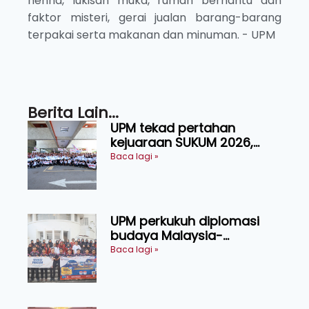
henna, lukisan muka, rumah berhantu dan
faktor misteri, gerai jualan barang-barang
terpakai serta makanan dan minuman. - UPM
Berita Lain...
UPM tekad pertahan
kejuaraan SUKUM 2026,
sasar 16 pingat emas
Baca lagi »
UPM perkukuh diplomasi
budaya Malaysia-
Indonesia melalui Narasi
Baca lagi »
Nusantara