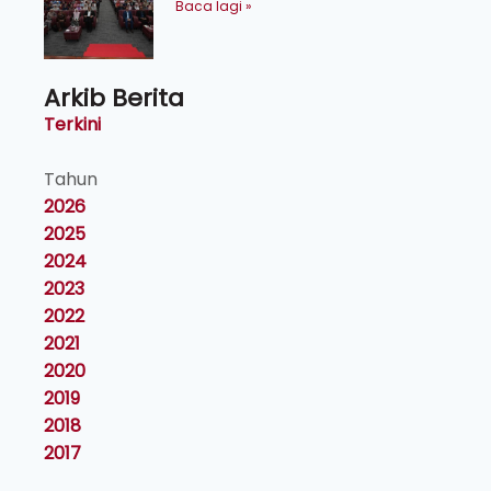
kecemerlangan institusi -
Baca lagi »
Naib Canselor UPM
Arkib Berita
Terkini
Tahun
2026
2025
2024
2023
2022
2021
2020
2019
2018
2017