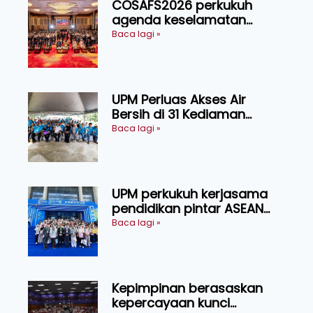
COSAFS2026 perkukuh
agenda keselamatan
makanan, AgriHub pacu
Baca lagi »
transformasi pertanian
Sarawak
UPM Perluas Akses Air
Bersih di 31 Kediaman
Orang Asli Tasik Chini
Baca lagi »
UPM perkukuh kerjasama
pendidikan pintar ASEAN
menerusi lawatan rasmi ke
Baca lagi »
China
Kepimpinan berasaskan
kepercayaan kunci