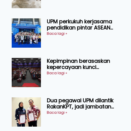
UPM perkukuh kerjasama
pendidikan pintar ASEAN
menerusi lawatan rasmi ke
Baca lagi »
China
Kepimpinan berasaskan
kepercayaan kunci
kecemerlangan institusi -
Baca lagi »
Naib Canselor UPM
Dua pegawai UPM dilantik
RakanKPT, jadi jambatan
maklumat ke akar umbi
Baca lagi »