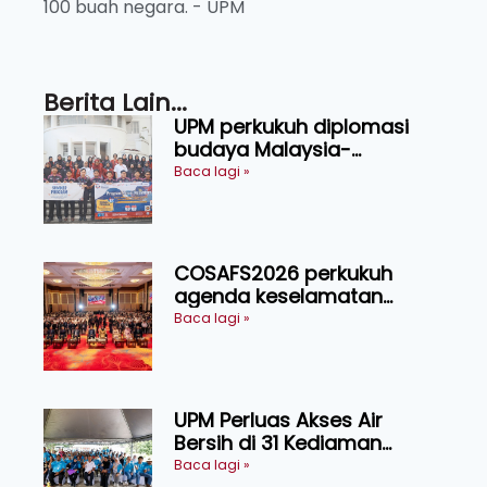
100 buah negara. - UPM
Berita Lain...
UPM perkukuh diplomasi
budaya Malaysia-
Indonesia melalui Narasi
Baca lagi »
Nusantara
COSAFS2026 perkukuh
agenda keselamatan
makanan, AgriHub pacu
Baca lagi »
transformasi pertanian
Sarawak
UPM Perluas Akses Air
Bersih di 31 Kediaman
Orang Asli Tasik Chini
Baca lagi »