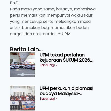
Ph.D.
Pada masa yang sama, katanya, mahasiswa
perlu memastikan mempunyai waktu tidur
yang mencukupi serta meluangkan masa
untuk bersukan bagi memastikan badan
cergas dan otak cerdas. – UPM
Berita Lain...
UPM tekad pertahan
kejuaraan SUKUM 2026,
sasar 16 pingat emas
Baca lagi »
UPM perkukuh diplomasi
budaya Malaysia-
Indonesia melalui Narasi
Baca lagi »
Nusantara