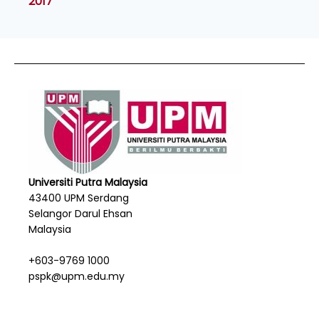
2017
Universiti Putra Malaysia
43400 UPM Serdang
Selangor Darul Ehsan
Malaysia
+603-9769 1000
pspk@upm.edu.my