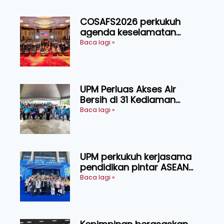
COSAFS2026 perkukuh
agenda keselamatan
makanan, AgriHub pacu
Baca lagi »
transformasi pertanian
Sarawak
UPM Perluas Akses Air
Bersih di 31 Kediaman
Orang Asli Tasik Chini
Baca lagi »
UPM perkukuh kerjasama
pendidikan pintar ASEAN
menerusi lawatan rasmi ke
Baca lagi »
China