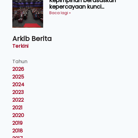
Kepimpinan berasaskan
kepercayaan kunci
kecemerlangan institusi -
Baca lagi »
Naib Canselor UPM
Arkib Berita
Terkini
Tahun
2026
2025
2024
2023
2022
2021
2020
2019
2018