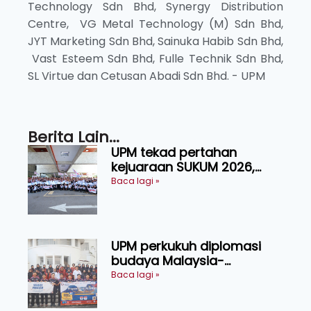
Technology Sdn Bhd, Synergy Distribution
Centre, VG Metal Technology (M) Sdn Bhd,
JYT Marketing Sdn Bhd, Sainuka Habib Sdn Bhd,
Vast Esteem Sdn Bhd, Fulle Technik Sdn Bhd,
SL Virtue dan Cetusan Abadi Sdn Bhd. - UPM
Berita Lain...
UPM tekad pertahan
kejuaraan SUKUM 2026,
sasar 16 pingat emas
Baca lagi »
UPM perkukuh diplomasi
budaya Malaysia-
Indonesia melalui Narasi
Baca lagi »
Nusantara