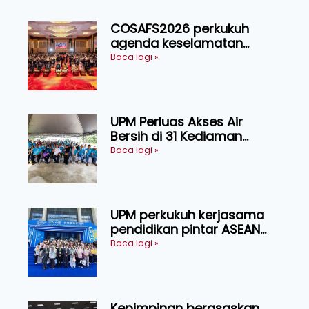
COSAFS2026 perkukuh
agenda keselamatan
makanan, AgriHub pacu
Baca lagi »
transformasi pertanian
Sarawak
UPM Perluas Akses Air
Bersih di 31 Kediaman
Orang Asli Tasik Chini
Baca lagi »
UPM perkukuh kerjasama
pendidikan pintar ASEAN
menerusi lawatan rasmi ke
Baca lagi »
China
Kepimpinan berasaskan