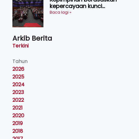
kepercayaan kunci
kecemerlangan institusi -
Baca lagi »
Naib Canselor UPM
Arkib Berita
Terkini
Tahun
2026
2025
2024
2023
2022
2021
2020
2019
2018
2017