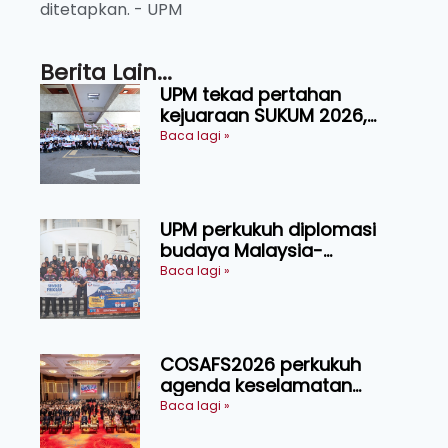
ditetapkan. - UPM
Berita Lain...
UPM tekad pertahan
kejuaraan SUKUM 2026,
sasar 16 pingat emas
Baca lagi »
UPM perkukuh diplomasi
budaya Malaysia-
Indonesia melalui Narasi
Baca lagi »
Nusantara
COSAFS2026 perkukuh
agenda keselamatan
makanan, AgriHub pacu
Baca lagi »
transformasi pertanian