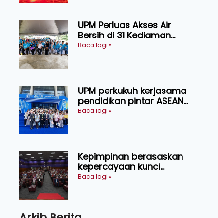
Sarawak
UPM Perluas Akses Air
Bersih di 31 Kediaman
Orang Asli Tasik Chini
Baca lagi »
UPM perkukuh kerjasama
pendidikan pintar ASEAN
menerusi lawatan rasmi ke
Baca lagi »
China
Kepimpinan berasaskan
kepercayaan kunci
kecemerlangan institusi -
Baca lagi »
Naib Canselor UPM
Arkib Berita