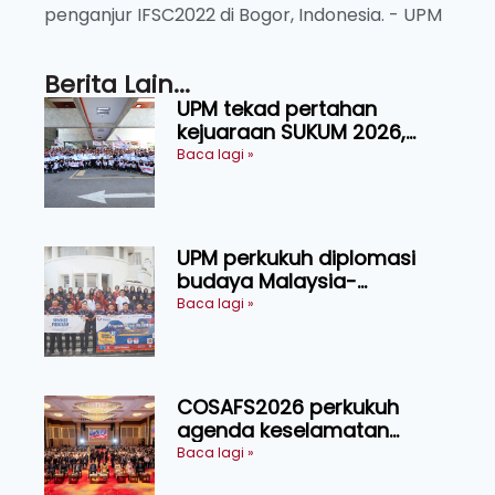
penganjur IFSC2022 di Bogor, Indonesia. - UPM
Berita Lain...
UPM tekad pertahan
kejuaraan SUKUM 2026,
sasar 16 pingat emas
Baca lagi »
UPM perkukuh diplomasi
budaya Malaysia-
Indonesia melalui Narasi
Baca lagi »
Nusantara
COSAFS2026 perkukuh
agenda keselamatan
makanan, AgriHub pacu
Baca lagi »
transformasi pertanian