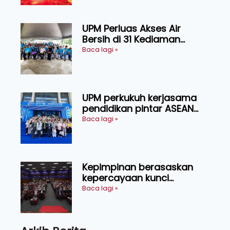
Sarawak
UPM Perluas Akses Air
Bersih di 31 Kediaman
Orang Asli Tasik Chini
Baca lagi »
UPM perkukuh kerjasama
pendidikan pintar ASEAN
menerusi lawatan rasmi ke
Baca lagi »
China
Kepimpinan berasaskan
kepercayaan kunci
kecemerlangan institusi -
Baca lagi »
Naib Canselor UPM