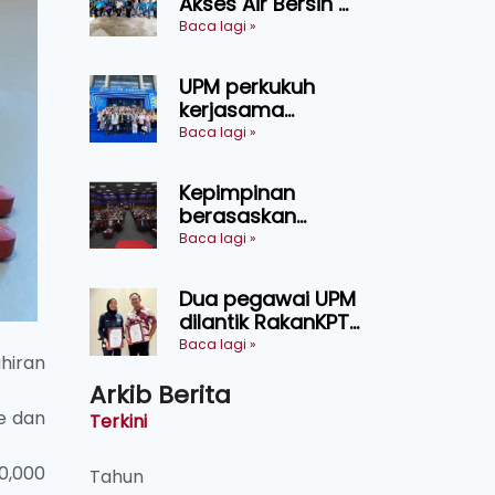
Akses Air Bersih di
pertanian
31 Kediaman
Baca lagi »
Sarawak
Orang Asli Tasik
Chini
UPM perkukuh
kerjasama
pendidikan pintar
Baca lagi »
ASEAN menerusi
lawatan rasmi ke
Kepimpinan
China
berasaskan
kepercayaan
Baca lagi »
kunci
kecemerlangan
Dua pegawai UPM
institusi - Naib
dilantik RakanKPT,
Canselor UPM
jadi jambatan
Baca lagi »
hiran
maklumat ke akar
Arkib Berita
umbi
te dan
Terkini
0,000
Tahun