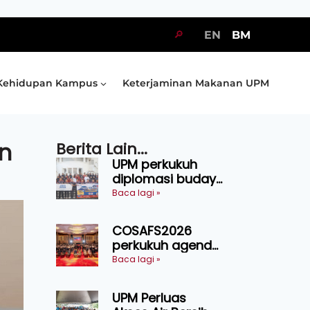
🔎
EN
BM
Kehidupan Kampus
Keterjaminan Makanan UPM
n
Berita Lain...
UPM perkukuh
diplomasi budaya
Malaysia-
Baca lagi »
Indonesia melalui
Narasi Nusantara
COSAFS2026
perkukuh agenda
keselamatan
Baca lagi »
makanan,
AgriHub pacu
UPM Perluas
transformasi