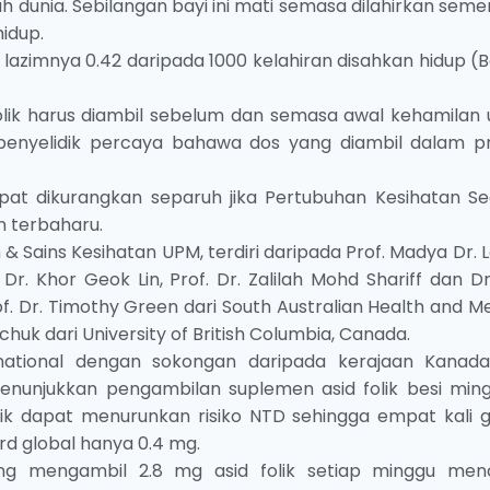
ruh dunia. Sebilangan bayi ini mati semasa dilahirkan sem
idup.
 lazimnya 0.42 daripada 1000 kelahiran disahkan hidup (
lik harus diambil sebelum dan semasa awal kehamilan 
penyelidik percaya bahawa dos yang diambil dalam pr
pat dikurangkan separuh jika Pertubuhan Kesihatan Se
 terbaharu.
 & Sains Kesihatan UPM, terdiri daripada Prof. Madya Dr. 
Dr. Khor Geok Lin, Prof. Dr. Zalilah Mohd Shariff dan Dr
rof. Dr. Timothy Green dari South Australian Health and M
chuk dari University of British Columbia, Canada.
ternational dengan sokongan daripada kerajaan Kanad
enunjukkan pengambilan suplemen asid folik besi min
lik dapat menurunkan risiko NTD sehingga empat kali 
rd global hanya 0.4 mg.
ng mengambil 2.8 mg asid folik setiap minggu men