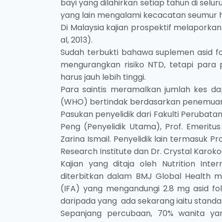
bayi yang dilahirkan setiap tahun di selu
yang lain mengalami kecacatan seumur h
Di Malaysia kajian prospektif melaporkan
al, 2013).
Sudah terbukti bahawa suplemen asid fo
mengurangkan risiko NTD, tetapi para 
harus jauh lebih tinggi.
Para saintis meramalkan jumlah kes da
(WHO) bertindak berdasarkan penemuan
Pasukan penyelidik dari Fakulti Perubatan
Peng (Penyelidik Utama), Prof. Emeritus 
Zarina Ismail. Penyelidik lain termasuk P
Research Institute dan Dr. Crystal Karoko
Kajian yang ditaja oleh Nutrition In
diterbitkan dalam BMJ Global Health m
(IFA) yang mengandungi 2.8 mg asid fo
daripada yang ada sekarang iaitu standa
Sepanjang percubaan, 70% wanita ya