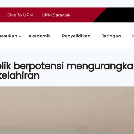
Give To UPM
UPM Sarawak
asukan
Akademik
Penyelidikan
Jaringan
olik berpotensi mengurangka
elahiran