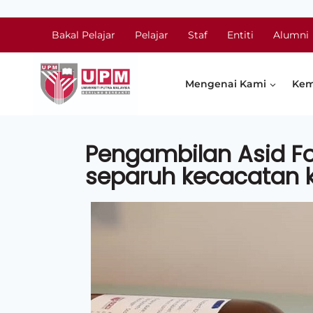
Bakal Pelajar
Pelajar
Staf
Entiti
Alumni
Mengenai Kami
Kem
Pengambilan Asid F
separuh kecacatan k