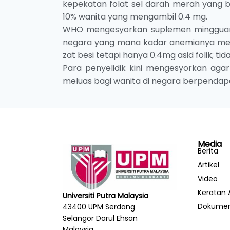
kepekatan folat sel darah merah yang b
10% wanita yang mengambil 0.4 mg.
WHO mengesyorkan suplemen mingguan u
negara yang mana kadar anemianya mele
zat besi tetapi hanya 0.4mg asid folik; 
Para penyelidik kini mengesyorkan agar
meluas bagi wanita di negara berpenda
Media
Berita
Artikel
Video
Keratan 
Universiti Putra Malaysia
Dokume
43400 UPM Serdang
Selangor Darul Ehsan
Malaysia