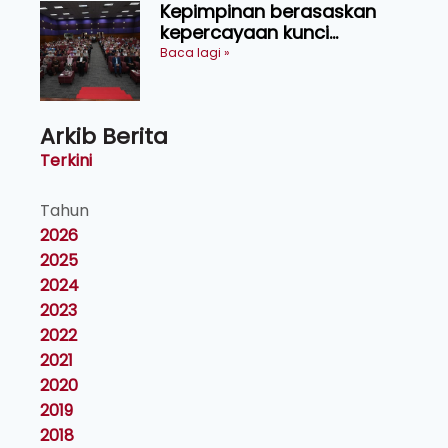
Kepimpinan berasaskan
kepercayaan kunci
kecemerlangan institusi -
Baca lagi »
Naib Canselor UPM
Arkib Berita
Terkini
Tahun
2026
2025
2024
2023
2022
2021
2020
2019
2018