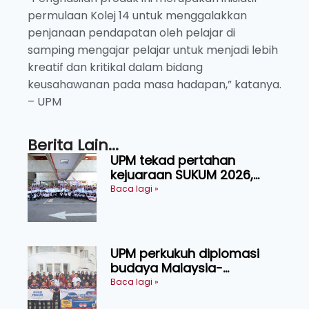
permulaan Kolej 14 untuk menggalakkan
penjanaan pendapatan oleh pelajar di
samping mengajar pelajar untuk menjadi lebih
kreatif dan kritikal dalam bidang
keusahawanan pada masa hadapan,” katanya.
– UPM
Berita Lain...
UPM tekad pertahan
kejuaraan SUKUM 2026,
sasar 16 pingat emas
Baca lagi »
UPM perkukuh diplomasi
budaya Malaysia-
Indonesia melalui Narasi
Baca lagi »
Nusantara