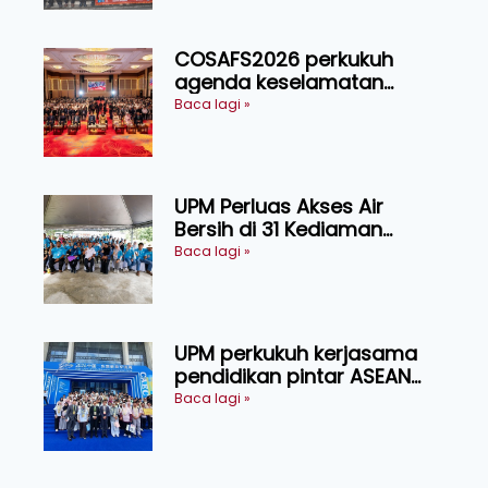
COSAFS2026 perkukuh
agenda keselamatan
makanan, AgriHub pacu
Baca lagi »
transformasi pertanian
Sarawak
UPM Perluas Akses Air
Bersih di 31 Kediaman
Orang Asli Tasik Chini
Baca lagi »
UPM perkukuh kerjasama
pendidikan pintar ASEAN
menerusi lawatan rasmi ke
Baca lagi »
China