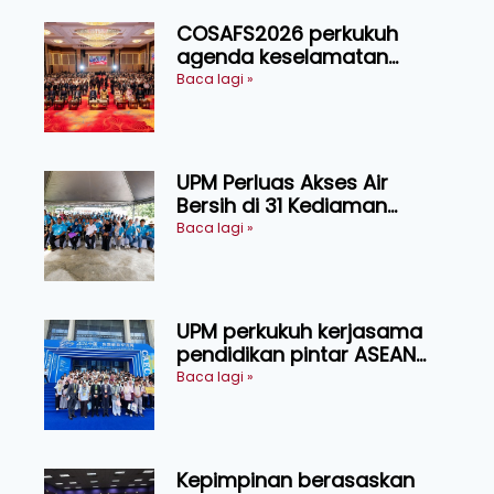
COSAFS2026 perkukuh
agenda keselamatan
makanan, AgriHub pacu
Baca lagi »
transformasi pertanian
Sarawak
UPM Perluas Akses Air
Bersih di 31 Kediaman
Orang Asli Tasik Chini
Baca lagi »
UPM perkukuh kerjasama
pendidikan pintar ASEAN
menerusi lawatan rasmi ke
Baca lagi »
China
Kepimpinan berasaskan