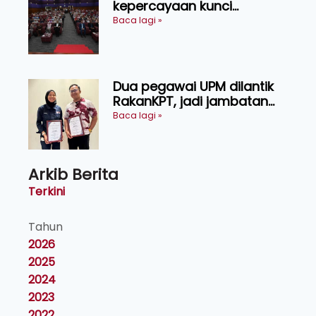
kepercayaan kunci
kecemerlangan institusi -
Baca lagi »
Naib Canselor UPM
Dua pegawai UPM dilantik
RakanKPT, jadi jambatan
maklumat ke akar umbi
Baca lagi »
Arkib Berita
Terkini
Tahun
2026
2025
2024
2023
2022