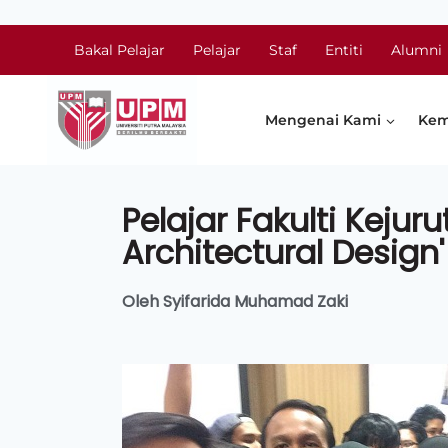
Bakal Pelajar
Pelajar
Staf
Entiti
Alumni
Mengenai Kami
Kem
Pelajar Fakulti Keju
Architectural Design'
Oleh Syifarida Muhamad Zaki