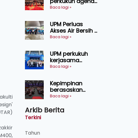
perkukuh agenda
keselamatan
Baca lagi »
makanan,
AgriHub pacu
UPM Perluas
transformasi
Akses Air Bersih di
pertanian
31 Kediaman
Baca lagi »
Sarawak
Orang Asli Tasik
Chini
UPM perkukuh
kerjasama
pendidikan pintar
Baca lagi »
ASEAN menerusi
lawatan rasmi ke
Kepimpinan
China
berasaskan
kepercayaan
kulti
Baca lagi »
kunci
sign'
Arkib Berita
kecemerlangan
UTAR)
institusi - Naib
Terkini
Canselor UPM
akkir
Tahun
M400,