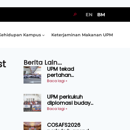
🔎
EN
BM
Kehidupan Kampus
Keterjaminan Makanan UPM
st
Berita Lain...
UPM tekad
pertahan
kejuaraan SUKUM
Baca lagi »
2026, sasar 16
pingat emas
UPM perkukuh
diplomasi budaya
Malaysia-
Baca lagi »
Indonesia melalui
Narasi Nusantara
COSAFS2026