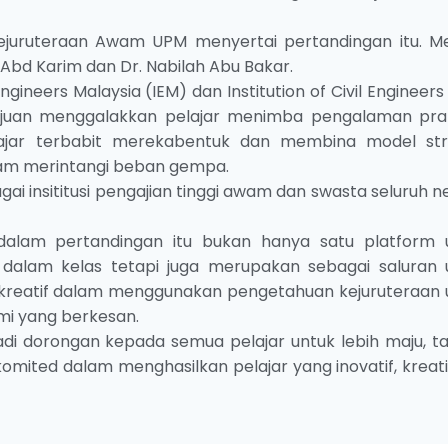
 Kejuruteraan Awam UPM menyertai pertandingan itu. M
n Abd Karim dan Dr. Nabilah Abu Bakar.
gineers Malaysia (IEM) dan Institution of Civil Engineers
rtujuan menggalakkan pelajar menimba pengalaman prak
ajar terbabit merekabentuk dan membina model str
alam merintangi beban gempa.
ai insititusi pengajian tinggi awam dan swasta seluruh 
r dalam pertandingan itu bukan hanya satu platform 
i dalam kelas tetapi juga merupakan sebagai saluran 
kreatif dalam menggunakan pengetahuan kejuruteraan 
i yang berkesan.
adi dorongan kepada semua pelajar untuk lebih maju, ta
mited dalam menghasilkan pelajar yang inovatif, kreati