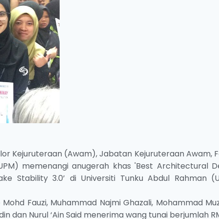
elor Kejuruteraan (Awam), Jabatan Kejuruteraan Awam, Fa
 (UPM) memenangi anugerah khas 'Best Architectural De
ke Stability 3.0’ di Universiti Tunku Abdul Rahman (
ie Mohd Fauzi, Muhammad Najmi Ghazali, Mohammad Muz
in dan Nurul ‘Ain Said menerima wang tunai berjumlah R