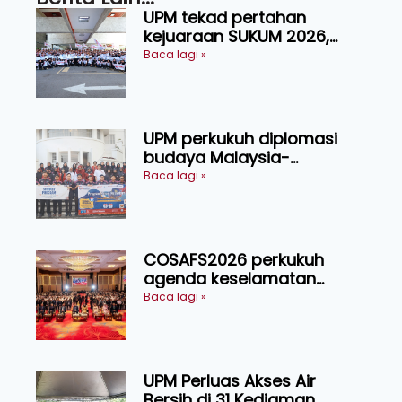
UPM tekad pertahan
kejuaraan SUKUM 2026,
sasar 16 pingat emas
Baca lagi »
UPM perkukuh diplomasi
budaya Malaysia-
Indonesia melalui Narasi
Baca lagi »
Nusantara
COSAFS2026 perkukuh
agenda keselamatan
makanan, AgriHub pacu
Baca lagi »
transformasi pertanian
Sarawak
UPM Perluas Akses Air
Bersih di 31 Kediaman