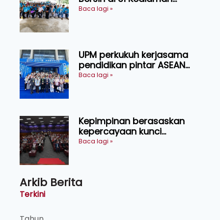
Orang Asli Tasik Chini
Baca lagi »
UPM perkukuh kerjasama
pendidikan pintar ASEAN
menerusi lawatan rasmi ke
Baca lagi »
China
Kepimpinan berasaskan
kepercayaan kunci
kecemerlangan institusi -
Baca lagi »
Naib Canselor UPM
Arkib Berita
Terkini
Tahun