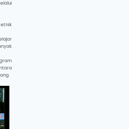
lalui
etnik
lajar
anyak
ogram
ntara
tang.