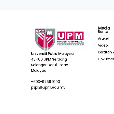
Media
Berita
Artikel
Video
Keratan 
Universiti Putra Malaysia
Dokume
43400 UPM Serdang
Selangor Darul Ehsan
Malaysia
+603-9769 1000
pspk@upm.edu.my