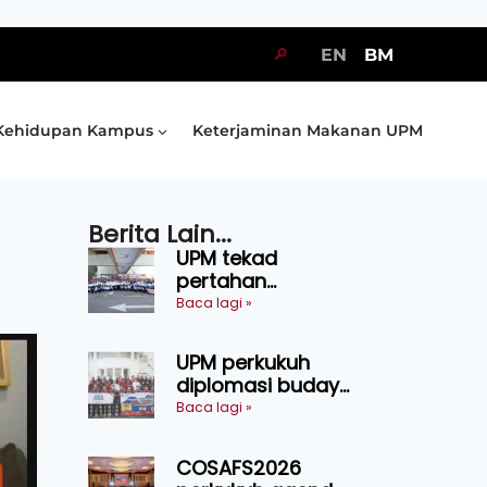
🔎
EN
BM
Kehidupan Kampus
Keterjaminan Makanan UPM
Berita Lain...
UPM tekad
pertahan
kejuaraan SUKUM
Baca lagi »
2026, sasar 16
pingat emas
UPM perkukuh
diplomasi budaya
Malaysia-
Baca lagi »
Indonesia melalui
Narasi Nusantara
COSAFS2026