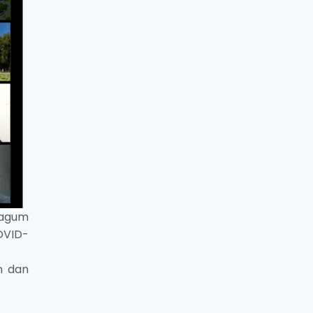
 kagum
OVID-
n dan