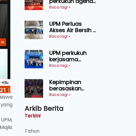
perkukuh agenda
keselamatan
Baca lagi »
makanan,
AgriHub pacu
UPM Perluas
transformasi
Akses Air Bersih di
pertanian
31 Kediaman
Baca lagi »
Sarawak
Orang Asli Tasik
Chini
UPM perkukuh
kerjasama
pendidikan pintar
Baca lagi »
ASEAN menerusi
lawatan rasmi ke
Kepimpinan
China
berasaskan
kepercayaan
Baca lagi »
siswa
kunci
 yang
Arkib Berita
kecemerlangan
institusi - Naib
Terkini
 UPM,
Canselor UPM
ajlis
Tahun