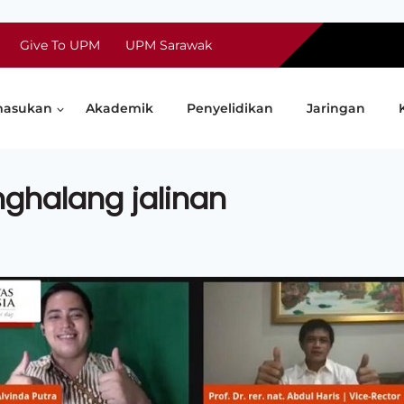
Give To UPM
UPM Sarawak
asukan
Akademik
Penyelidikan
Jaringan
ghalang jalinan