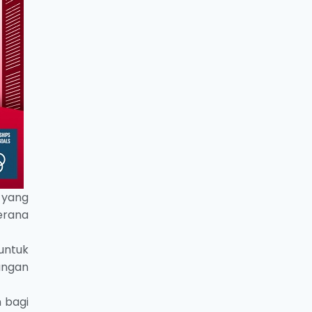
 yang
erana
untuk
angan
 bagi