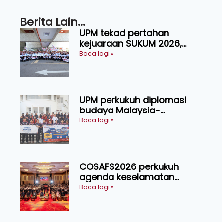
Berita Lain...
UPM tekad pertahan
kejuaraan SUKUM 2026,
sasar 16 pingat emas
Baca lagi »
UPM perkukuh diplomasi
budaya Malaysia-
Indonesia melalui Narasi
Baca lagi »
Nusantara
COSAFS2026 perkukuh
agenda keselamatan
makanan, AgriHub pacu
Baca lagi »
transformasi pertanian
Sarawak