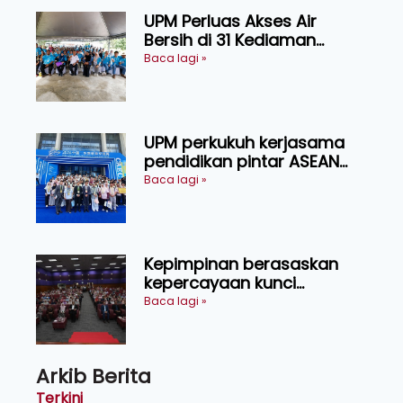
UPM Perluas Akses Air
Bersih di 31 Kediaman
Orang Asli Tasik Chini
Baca lagi »
UPM perkukuh kerjasama
pendidikan pintar ASEAN
menerusi lawatan rasmi ke
Baca lagi »
China
Kepimpinan berasaskan
kepercayaan kunci
kecemerlangan institusi -
Baca lagi »
Naib Canselor UPM
Arkib Berita
Terkini