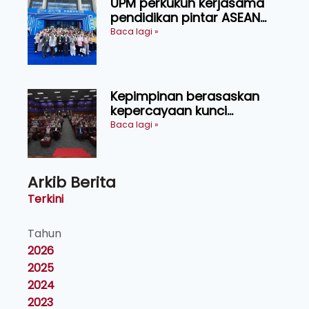
UPM perkukuh kerjasama
pendidikan pintar ASEAN
menerusi lawatan rasmi ke
Baca lagi »
China
Kepimpinan berasaskan
kepercayaan kunci
kecemerlangan institusi -
Baca lagi »
Naib Canselor UPM
Arkib Berita
Terkini
Tahun
2026
2025
2024
2023