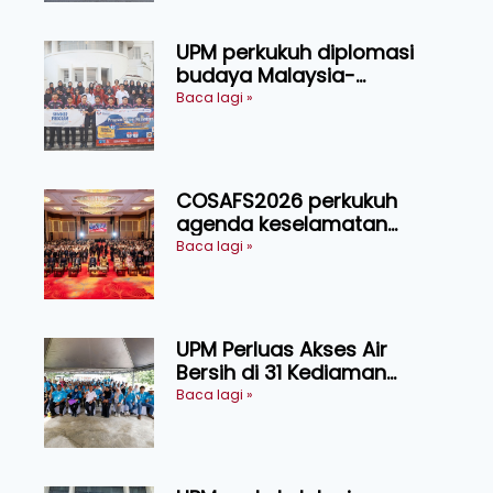
UPM perkukuh diplomasi
budaya Malaysia-
Indonesia melalui Narasi
Baca lagi »
Nusantara
COSAFS2026 perkukuh
agenda keselamatan
makanan, AgriHub pacu
Baca lagi »
transformasi pertanian
Sarawak
UPM Perluas Akses Air
Bersih di 31 Kediaman
Orang Asli Tasik Chini
Baca lagi »