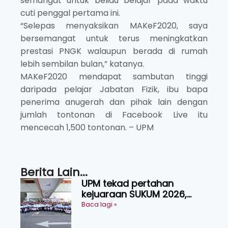
semangat untuk beliau belajar pada waktu
cuti penggal pertama ini.
“Selepas menyaksikan MAKeF2020, saya
bersemangat untuk terus meningkatkan
prestasi PNGK walaupun berada di rumah
lebih sembilan bulan,” katanya.
MAKeF2020 mendapat sambutan tinggi
daripada pelajar Jabatan Fizik, ibu bapa
penerima anugerah dan pihak lain dengan
jumlah tontonan di Facebook Live itu
mencecah 1,500 tontonan. – UPM
Berita Lain...
UPM tekad pertahan
kejuaraan SUKUM 2026,
sasar 16 pingat emas
Baca lagi »