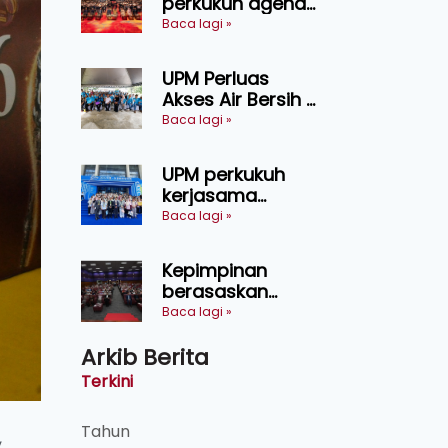
perkukuh agenda
keselamatan
Baca lagi »
makanan,
AgriHub pacu
UPM Perluas
transformasi
Akses Air Bersih di
pertanian
31 Kediaman
Baca lagi »
Sarawak
Orang Asli Tasik
Chini
UPM perkukuh
kerjasama
pendidikan pintar
Baca lagi »
ASEAN menerusi
lawatan rasmi ke
Kepimpinan
China
berasaskan
kepercayaan
Baca lagi »
kunci
Arkib Berita
kecemerlangan
institusi - Naib
Terkini
Canselor UPM
Tahun
,