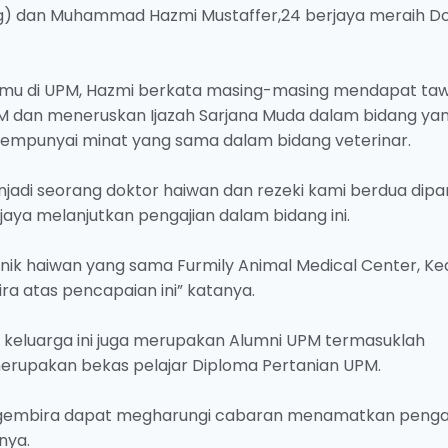
 dan Muhammad Hazmi Mustaffer,24 berjaya meraih Do
ilmu di UPM, Hazmi berkata masing-masing mendapat ta
UPM dan meneruskan Ijazah Sarjana Muda dalam bidang ya
punyai minat yang sama dalam bidang veterinar.
adi seorang doktor haiwan dan rezeki kami berdua dipa
aya melanjutkan pengajian dalam bidang ini.
klinik haiwan yang sama Furmily Animal Medical Center, Ke
a atas pencapaian ini” katanya.
 keluarga ini juga merupakan Alumni UPM termasuklah
merupakan bekas pelajar Diploma Pertanian UPM.
 gembira dapat megharungi cabaran menamatkan penga
nya.