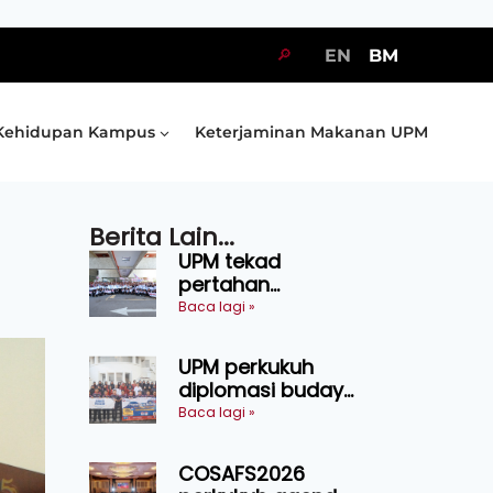
🔎
EN
BM
Kehidupan Kampus
Keterjaminan Makanan UPM
Berita Lain...
UPM tekad
pertahan
kejuaraan SUKUM
Baca lagi »
2026, sasar 16
pingat emas
UPM perkukuh
diplomasi budaya
Malaysia-
Baca lagi »
Indonesia melalui
Narasi Nusantara
COSAFS2026