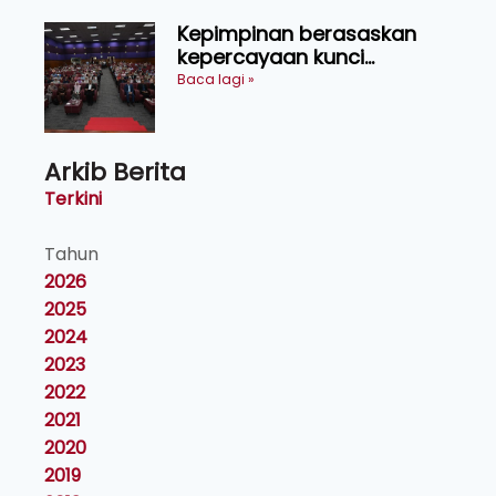
Kepimpinan berasaskan
kepercayaan kunci
kecemerlangan institusi -
Baca lagi »
Naib Canselor UPM
Arkib Berita
Terkini
Tahun
2026
2025
2024
2023
2022
2021
2020
2019