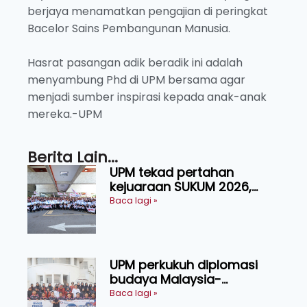
berjaya menamatkan pengajian di peringkat
Bacelor Sains Pembangunan Manusia.
Hasrat pasangan adik beradik ini adalah
menyambung Phd di UPM bersama agar
menjadi sumber inspirasi kepada anak-anak
mereka.-UPM
Berita Lain...
UPM tekad pertahan
kejuaraan SUKUM 2026,
sasar 16 pingat emas
Baca lagi »
UPM perkukuh diplomasi
budaya Malaysia-
Indonesia melalui Narasi
Baca lagi »