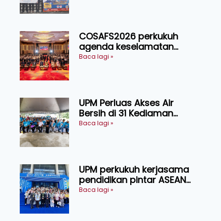
Nusantara
COSAFS2026 perkukuh
agenda keselamatan
makanan, AgriHub pacu
Baca lagi »
transformasi pertanian
Sarawak
UPM Perluas Akses Air
Bersih di 31 Kediaman
Orang Asli Tasik Chini
Baca lagi »
UPM perkukuh kerjasama
pendidikan pintar ASEAN
menerusi lawatan rasmi ke
Baca lagi »
China