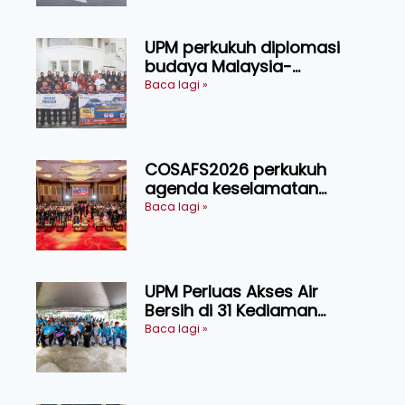
UPM perkukuh diplomasi
budaya Malaysia-
Indonesia melalui Narasi
Baca lagi »
Nusantara
COSAFS2026 perkukuh
agenda keselamatan
makanan, AgriHub pacu
Baca lagi »
transformasi pertanian
Sarawak
UPM Perluas Akses Air
Bersih di 31 Kediaman
Orang Asli Tasik Chini
Baca lagi »