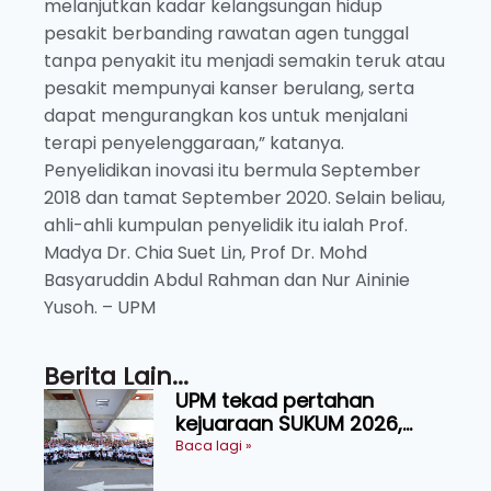
melanjutkan kadar kelangsungan hidup
pesakit berbanding rawatan agen tunggal
tanpa penyakit itu menjadi semakin teruk atau
pesakit mempunyai kanser berulang, serta
dapat mengurangkan kos untuk menjalani
terapi penyelenggaraan,” katanya.
Penyelidikan inovasi itu bermula September
2018 dan tamat September 2020. Selain beliau,
ahli-ahli kumpulan penyelidik itu ialah Prof.
Madya Dr. Chia Suet Lin, Prof Dr. Mohd
Basyaruddin Abdul Rahman dan Nur Aininie
Yusoh. – UPM
Berita Lain...
UPM tekad pertahan
kejuaraan SUKUM 2026,
sasar 16 pingat emas
Baca lagi »