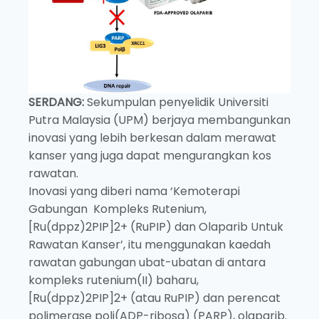
SERDANG:
Sekumpulan penyelidik Universiti
Putra Malaysia (UPM) berjaya membangunkan
inovasi yang lebih berkesan dalam merawat
kanser yang juga dapat mengurangkan kos
rawatan.
Inovasi yang diberi nama ‘Kemoterapi
Gabungan Kompleks Rutenium,
[Ru(dppz)2PIP]2+ (RuPIP) dan Olaparib Untuk
Rawatan Kanser’, itu menggunakan kaedah
rawatan gabungan ubat-ubatan di antara
kompleks rutenium(II) baharu,
[Ru(dppz)2PIP]2+ (atau RuPIP) dan perencat
polimerase poli(ADP-ribosa) (PARP), olaparib.