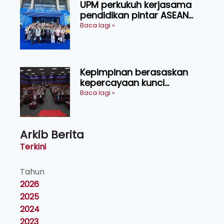
UPM perkukuh kerjasama
pendidikan pintar ASEAN
menerusi lawatan rasmi ke
Baca lagi »
China
Kepimpinan berasaskan
kepercayaan kunci
kecemerlangan institusi -
Baca lagi »
Naib Canselor UPM
Arkib Berita
Terkini
Tahun
2026
2025
2024
2023