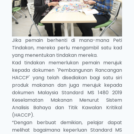
Jika pemain berhenti di mana-mana Peti
Tindakan, mereka perlu mengambil satu kad
yang menentukan tindakan mereka.
Kad tindakan memerlukan pemain merujuk
kepada dokumen 'Pembangunan Rancangan
HACCP' yang telah disediakan bagi satu siri
produk makanan dan juga merujuk kepada
dokumen Malaysia Standard MS 1480 2019
Keselamatan Makanan Menurut Sistem
Analisis Bahaya dan Titik Kawalan Kritikal
(HACCP).
“Dengan berbuat demikian, pelajar dapat
melihat bagaimana keperluan Standard MS