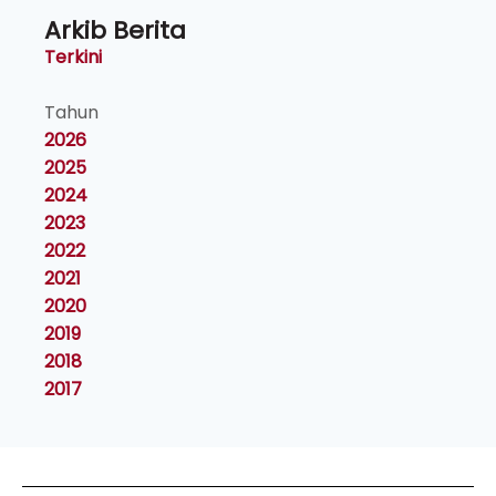
Arkib Berita
Terkini
Tahun
2026
2025
2024
2023
2022
2021
2020
2019
2018
2017