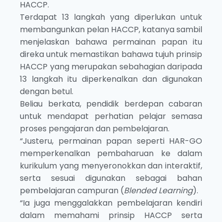
HACCP.
Terdapat 13 langkah yang diperlukan untuk
membangunkan pelan HACCP, katanya sambil
menjelaskan bahawa permainan papan itu
direka untuk memastikan bahawa tujuh prinsip
HACCP yang merupakan sebahagian daripada
13 langkah itu diperkenalkan dan digunakan
dengan betul.
Beliau berkata, pendidik berdepan cabaran
untuk mendapat perhatian pelajar semasa
proses pengajaran dan pembelajaran.
“Justeru, permainan papan seperti HAR-GO
memperkenalkan pembaharuan ke dalam
kurikulum yang menyeronokkan dan interaktif,
serta sesuai digunakan sebagai bahan
pembelajaran campuran (
Blended Learning
).
“Ia juga menggalakkan pembelajaran kendiri
dalam memahami prinsip HACCP serta