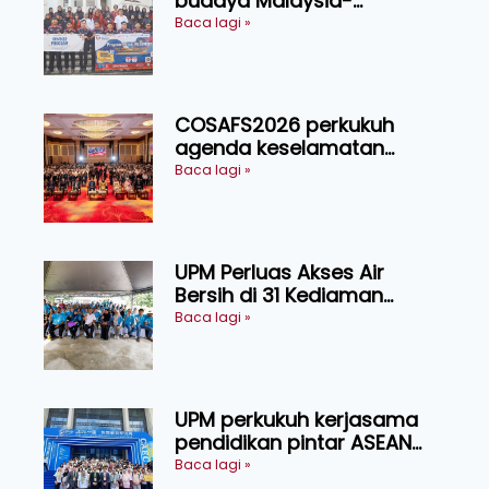
budaya Malaysia-
Indonesia melalui Narasi
Baca lagi »
Nusantara
COSAFS2026 perkukuh
agenda keselamatan
makanan, AgriHub pacu
Baca lagi »
transformasi pertanian
Sarawak
UPM Perluas Akses Air
Bersih di 31 Kediaman
Orang Asli Tasik Chini
Baca lagi »
UPM perkukuh kerjasama
pendidikan pintar ASEAN
menerusi lawatan rasmi ke
Baca lagi »
China