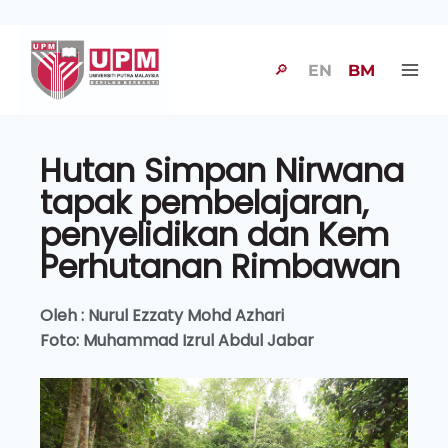
🔎
EN
BM
Hutan Simpan Nirwana
tapak pembelajaran,
penyelidikan dan Kem
Perhutanan Rimbawan
Oleh : Nurul Ezzaty Mohd Azhari
Foto: Muhammad Izrul Abdul Jabar