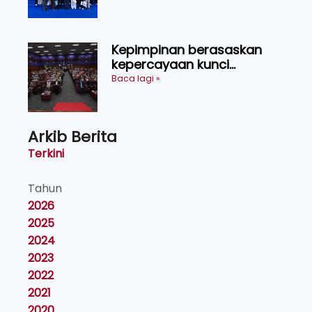
Kepimpinan berasaskan
kepercayaan kunci
kecemerlangan institusi -
Baca lagi »
Naib Canselor UPM
Arkib Berita
Terkini
Tahun
2026
2025
2024
2023
2022
2021
2020