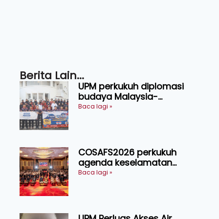
Berita Lain...
UPM perkukuh diplomasi
budaya Malaysia-
Indonesia melalui Narasi
Baca lagi »
Nusantara
COSAFS2026 perkukuh
agenda keselamatan
makanan, AgriHub pacu
Baca lagi »
transformasi pertanian
Sarawak
UPM Perluas Akses Air