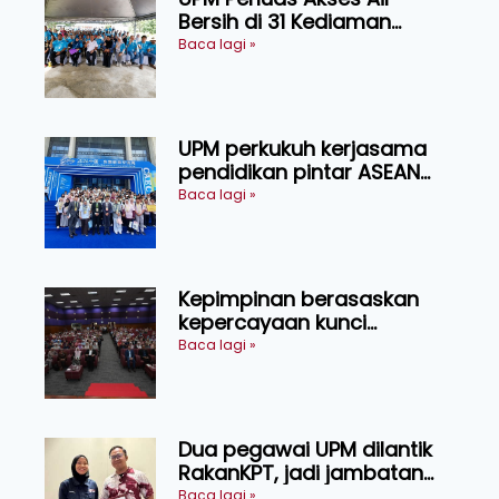
Bersih di 31 Kediaman
Orang Asli Tasik Chini
Baca lagi »
UPM perkukuh kerjasama
pendidikan pintar ASEAN
menerusi lawatan rasmi ke
Baca lagi »
China
Kepimpinan berasaskan
kepercayaan kunci
kecemerlangan institusi -
Baca lagi »
Naib Canselor UPM
Dua pegawai UPM dilantik
RakanKPT, jadi jambatan
maklumat ke akar umbi
Baca lagi »