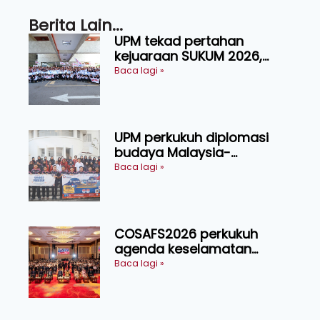
Berita Lain...
UPM tekad pertahan
kejuaraan SUKUM 2026,
sasar 16 pingat emas
Baca lagi »
UPM perkukuh diplomasi
budaya Malaysia-
Indonesia melalui Narasi
Baca lagi »
Nusantara
COSAFS2026 perkukuh
agenda keselamatan
makanan, AgriHub pacu
Baca lagi »
transformasi pertanian
Sarawak