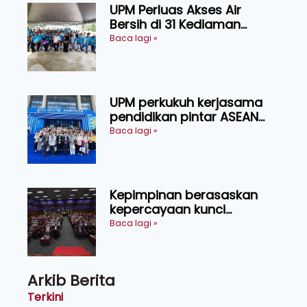
UPM Perluas Akses Air
Bersih di 31 Kediaman
Orang Asli Tasik Chini
Baca lagi »
UPM perkukuh kerjasama
pendidikan pintar ASEAN
menerusi lawatan rasmi ke
Baca lagi »
China
Kepimpinan berasaskan
kepercayaan kunci
kecemerlangan institusi -
Baca lagi »
Naib Canselor UPM
Arkib Berita
Terkini