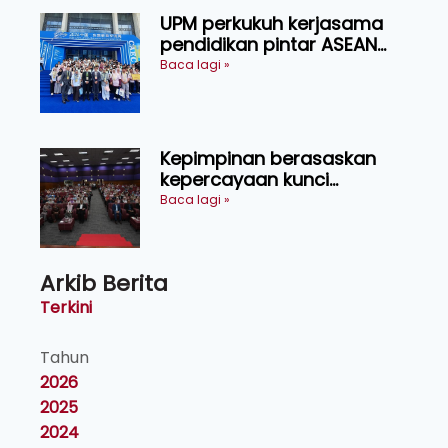
UPM perkukuh kerjasama
pendidikan pintar ASEAN
menerusi lawatan rasmi ke
Baca lagi »
China
Kepimpinan berasaskan
kepercayaan kunci
kecemerlangan institusi -
Baca lagi »
Naib Canselor UPM
Arkib Berita
Terkini
Tahun
2026
2025
2024