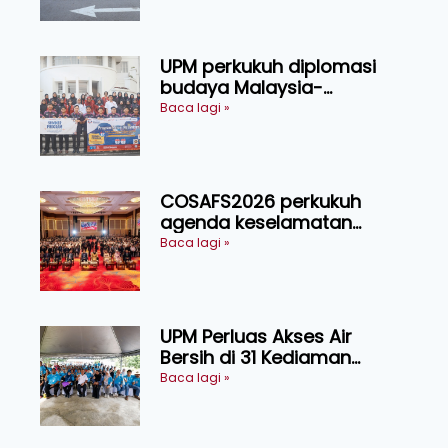
UPM perkukuh diplomasi
budaya Malaysia-
Indonesia melalui Narasi
Baca lagi »
Nusantara
COSAFS2026 perkukuh
agenda keselamatan
makanan, AgriHub pacu
Baca lagi »
transformasi pertanian
Sarawak
UPM Perluas Akses Air
Bersih di 31 Kediaman
Orang Asli Tasik Chini
Baca lagi »