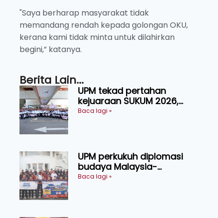
"Saya berharap masyarakat tidak
memandang rendah kepada golongan OKU,
kerana kami tidak minta untuk dilahirkan
begini,” katanya.
Berita Lain...
UPM tekad pertahan
kejuaraan SUKUM 2026,
sasar 16 pingat emas
Baca lagi »
UPM perkukuh diplomasi
budaya Malaysia-
Indonesia melalui Narasi
Baca lagi »
Nusantara