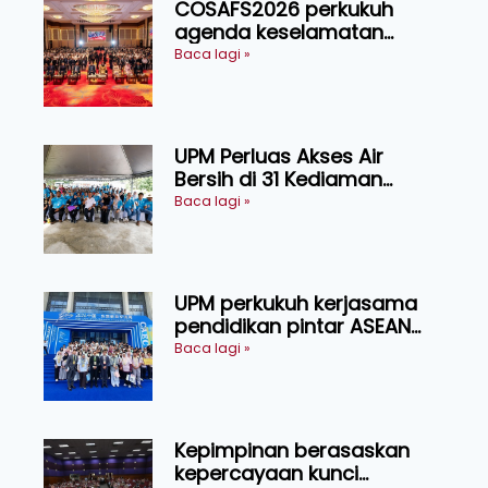
COSAFS2026 perkukuh
agenda keselamatan
makanan, AgriHub pacu
Baca lagi »
transformasi pertanian
Sarawak
UPM Perluas Akses Air
Bersih di 31 Kediaman
Orang Asli Tasik Chini
Baca lagi »
UPM perkukuh kerjasama
pendidikan pintar ASEAN
menerusi lawatan rasmi ke
Baca lagi »
China
Kepimpinan berasaskan
kepercayaan kunci