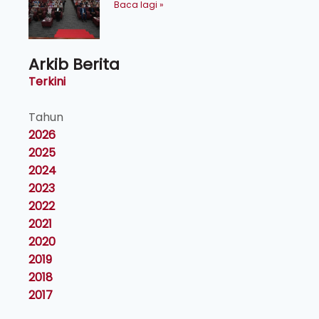
kecemerlangan institusi -
Baca lagi »
Naib Canselor UPM
Arkib Berita
Terkini
Tahun
2026
2025
2024
2023
2022
2021
2020
2019
2018
2017