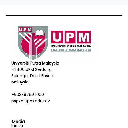
Universiti Putra Malaysia
43400 UPM Serdang
Selangor Darul Ehsan
Malaysia
+603-9769 1000
pspk@upm.edu.my
Media
Berita