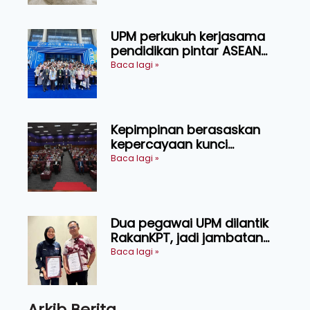
UPM perkukuh kerjasama
pendidikan pintar ASEAN
menerusi lawatan rasmi ke
Baca lagi »
China
Kepimpinan berasaskan
kepercayaan kunci
kecemerlangan institusi -
Baca lagi »
Naib Canselor UPM
Dua pegawai UPM dilantik
RakanKPT, jadi jambatan
maklumat ke akar umbi
Baca lagi »
Arkib Berita