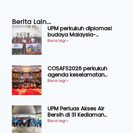
Berita Lain...
UPM perkukuh diplomasi
budaya Malaysia-
Indonesia melalui Narasi
Baca lagi »
Nusantara
COSAFS2026 perkukuh
agenda keselamatan
makanan, AgriHub pacu
Baca lagi »
transformasi pertanian
Sarawak
UPM Perluas Akses Air
Bersih di 31 Kediaman
Orang Asli Tasik Chini
Baca lagi »