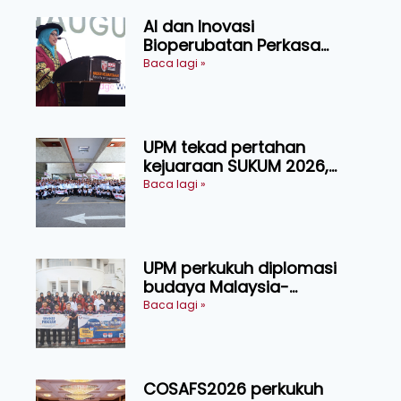
AI dan Inovasi
Bioperubatan Perkasa
Pengesanan Awal Penyakit,
Baca lagi »
Tingkat Kesejahteraan
Manusia
UPM tekad pertahan
kejuaraan SUKUM 2026,
sasar 16 pingat emas
Baca lagi »
UPM perkukuh diplomasi
budaya Malaysia-
Indonesia melalui Narasi
Baca lagi »
Nusantara
COSAFS2026 perkukuh