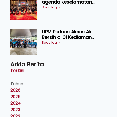
agenda keselamatan
makanan, AgriHub pacu
Baca lagi »
transformasi pertanian
Sarawak
UPM Perluas Akses Air
Bersih di 31 Kediaman
Orang Asli Tasik Chini
Baca lagi »
Arkib Berita
Terkini
Tahun
2026
2025
2024
2023
2022