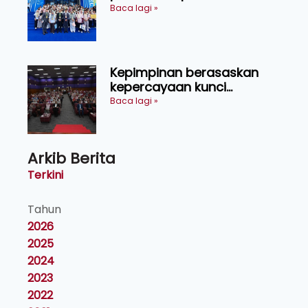
menerusi lawatan rasmi ke
Baca lagi »
China
Kepimpinan berasaskan
kepercayaan kunci
kecemerlangan institusi -
Baca lagi »
Naib Canselor UPM
Arkib Berita
Terkini
Tahun
2026
2025
2024
2023
2022