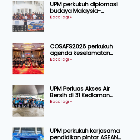
UPM perkukuh diplomasi
budaya Malaysia-
Indonesia melalui Narasi
Baca lagi »
Nusantara
COSAFS2026 perkukuh
agenda keselamatan
makanan, AgriHub pacu
Baca lagi »
transformasi pertanian
Sarawak
UPM Perluas Akses Air
Bersih di 31 Kediaman
Orang Asli Tasik Chini
Baca lagi »
UPM perkukuh kerjasama
pendidikan pintar ASEAN