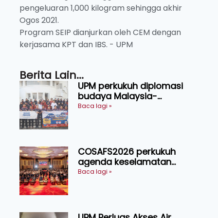
pengeluaran 1,000 kilogram sehingga akhir
Ogos 2021.
Program SEIP dianjurkan oleh CEM dengan
kerjasama KPT dan IBS. - UPM
Berita Lain...
UPM perkukuh diplomasi
budaya Malaysia-
Indonesia melalui Narasi
Baca lagi »
Nusantara
COSAFS2026 perkukuh
agenda keselamatan
makanan, AgriHub pacu
Baca lagi »
transformasi pertanian
Sarawak
UPM Perluas Akses Air