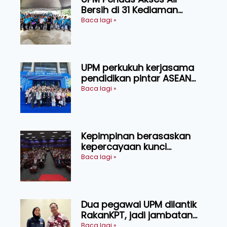
Bersih di 31 Kediaman
Orang Asli Tasik Chini
Baca lagi »
UPM perkukuh kerjasama
pendidikan pintar ASEAN
menerusi lawatan rasmi ke
Baca lagi »
China
Kepimpinan berasaskan
kepercayaan kunci
kecemerlangan institusi -
Baca lagi »
Naib Canselor UPM
Dua pegawai UPM dilantik
RakanKPT, jadi jambatan
maklumat ke akar umbi
Baca lagi »