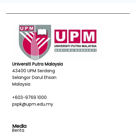
Universiti Putra Malaysia
43400 UPM Serdang
Selangor Darul Ehsan
Malaysia
+603-9769 1000
pspk@upm.edu.my
Media
Berita