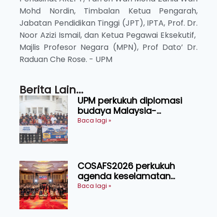
Mohd Nordin, Timbalan Ketua Pengarah,
Jabatan Pendidikan Tinggi (JPT), IPTA, Prof. Dr.
Noor Azizi Ismail, dan Ketua Pegawai Eksekutif,
Majlis Profesor Negara (MPN), Prof Dato’ Dr.
Raduan Che Rose. - UPM
Berita Lain...
UPM perkukuh diplomasi
budaya Malaysia-
Indonesia melalui Narasi
Baca lagi »
Nusantara
COSAFS2026 perkukuh
agenda keselamatan
makanan, AgriHub pacu
Baca lagi »
transformasi pertanian
Sarawak