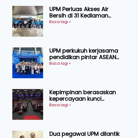
UPM Perluas Akses Air
Bersih di 31 Kediaman
Orang Asli Tasik Chini
Baca lagi »
UPM perkukuh kerjasama
pendidikan pintar ASEAN
menerusi lawatan rasmi ke
Baca lagi »
China
Kepimpinan berasaskan
kepercayaan kunci
kecemerlangan institusi -
Baca lagi »
Naib Canselor UPM
Dua pegawai UPM dilantik