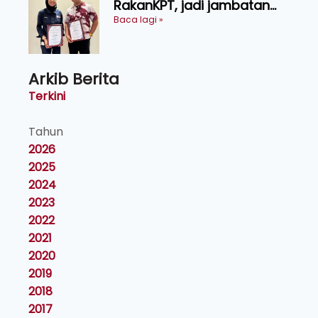
RakanKPT, jadi jambatan
maklumat ke akar umbi
Baca lagi »
Arkib Berita
Terkini
Tahun
2026
2025
2024
2023
2022
2021
2020
2019
2018
2017