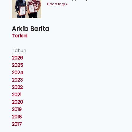
maklumat ke akar umbi
Baca lagi »
Arkib Berita
Terkini
Tahun
2026
2025
2024
2023
2022
2021
2020
2019
2018
2017