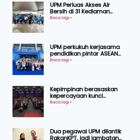
UPM Perluas Akses Air
Bersih di 31 Kediaman
Orang Asli Tasik Chini
Baca lagi »
UPM perkukuh kerjasama
pendidikan pintar ASEAN
menerusi lawatan rasmi ke
Baca lagi »
China
Kepimpinan berasaskan
kepercayaan kunci
kecemerlangan institusi -
Baca lagi »
Naib Canselor UPM
Dua pegawai UPM dilantik
RakanKPT, jadi jambatan