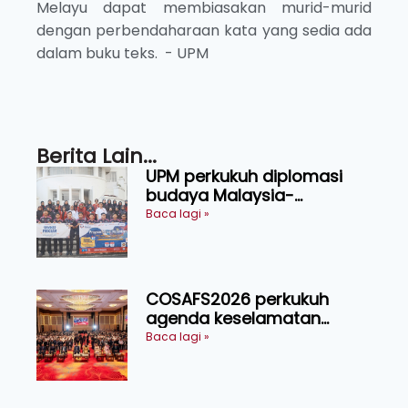
Melayu dapat membiasakan murid-murid
dengan perbendaharaan kata yang sedia ada
dalam buku teks. - UPM
Berita Lain...
UPM perkukuh diplomasi
budaya Malaysia-
Indonesia melalui Narasi
Baca lagi »
Nusantara
COSAFS2026 perkukuh
agenda keselamatan
makanan, AgriHub pacu
Baca lagi »
transformasi pertanian
Sarawak