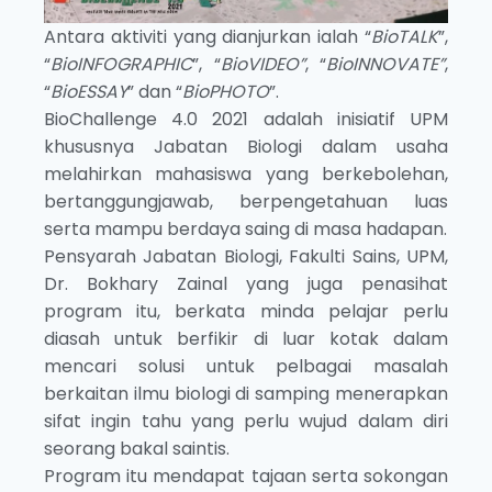
Antara aktiviti yang dianjurkan ialah “
BioTALK
”,
“
BioINFOGRAPHIC
”, “
BioVIDEO”
, “
BioINNOVATE”
,
“
BioESSAY
” dan “
BioPHOTO
”.
BioChallenge 4.0 2021 adalah inisiatif UPM
khususnya Jabatan Biologi dalam usaha
melahirkan mahasiswa yang berkebolehan,
bertanggungjawab, berpengetahuan luas
serta mampu berdaya saing di masa hadapan.
Pensyarah Jabatan Biologi, Fakulti Sains, UPM,
Dr. Bokhary Zainal yang juga penasihat
program itu, berkata minda pelajar perlu
diasah untuk berfikir di luar kotak dalam
mencari solusi untuk pelbagai masalah
berkaitan ilmu biologi di samping menerapkan
sifat ingin tahu yang perlu wujud dalam diri
seorang bakal saintis.
Program itu mendapat tajaan serta sokongan