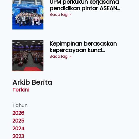
UPM perkukuh kerjasama
pendidikan pintar ASEAN
menerusi lawatan rasmi ke
Baca lagi »
China
Kepimpinan berasaskan
kepercayaan kunci
kecemerlangan institusi -
Baca lagi »
Naib Canselor UPM
Arkib Berita
Terkini
Tahun
2026
2025
2024
2023