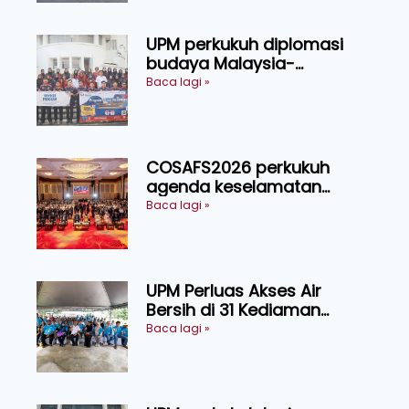
UPM perkukuh diplomasi
budaya Malaysia-
Indonesia melalui Narasi
Baca lagi »
Nusantara
COSAFS2026 perkukuh
agenda keselamatan
makanan, AgriHub pacu
Baca lagi »
transformasi pertanian
Sarawak
UPM Perluas Akses Air
Bersih di 31 Kediaman
Orang Asli Tasik Chini
Baca lagi »