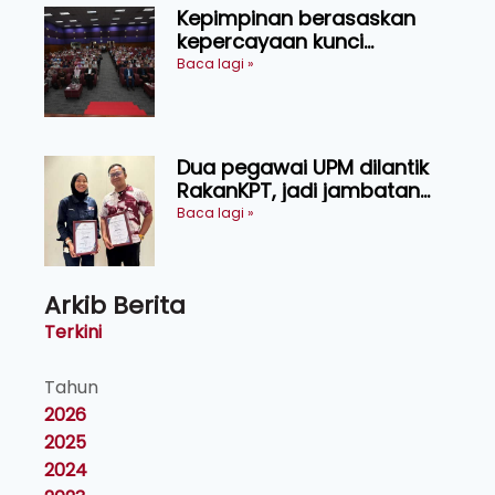
Kepimpinan berasaskan
kepercayaan kunci
kecemerlangan institusi -
Baca lagi »
Naib Canselor UPM
Dua pegawai UPM dilantik
RakanKPT, jadi jambatan
maklumat ke akar umbi
Baca lagi »
Arkib Berita
Terkini
Tahun
2026
2025
2024