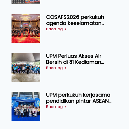
COSAFS2026 perkukuh
agenda keselamatan
makanan, AgriHub pacu
Baca lagi »
transformasi pertanian
Sarawak
UPM Perluas Akses Air
Bersih di 31 Kediaman
Orang Asli Tasik Chini
Baca lagi »
UPM perkukuh kerjasama
pendidikan pintar ASEAN
menerusi lawatan rasmi ke
Baca lagi »
China