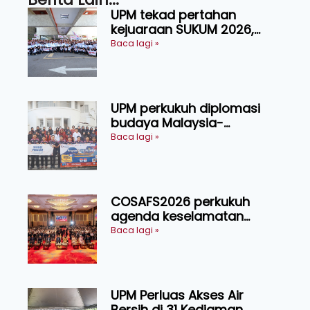
UPM tekad pertahan
kejuaraan SUKUM 2026,
sasar 16 pingat emas
Baca lagi »
UPM perkukuh diplomasi
budaya Malaysia-
Indonesia melalui Narasi
Baca lagi »
Nusantara
COSAFS2026 perkukuh
agenda keselamatan
makanan, AgriHub pacu
Baca lagi »
transformasi pertanian
Sarawak
UPM Perluas Akses Air
Bersih di 31 Kediaman