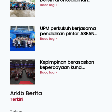
Orang Asli Tasik Chini
Baca lagi »
UPM perkukuh kerjasama
pendidikan pintar ASEAN
menerusi lawatan rasmi ke
Baca lagi »
China
Kepimpinan berasaskan
kepercayaan kunci
kecemerlangan institusi -
Baca lagi »
Naib Canselor UPM
Arkib Berita
Terkini
Tahun