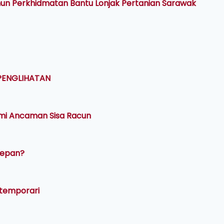
hun Perkhidmatan Bantu Lonjak Pertanian Sarawak
PENGLIHATAN
ami Ancaman Sisa Racun
 Depan?
ntemporari