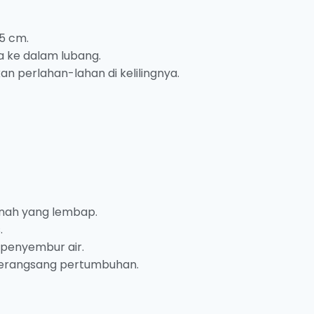
5 cm.
 ke dalam lubang.
n perlahan-lahan di kelilingnya.
anah yang lembap.
.
penyembur air.
merangsang pertumbuhan.