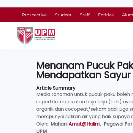
Prospective
Student
Staff
Entities
Alum
Menanam Pucuk Paku 
Mendapatkan Sayur
Article Summary
Media tanaman untuk pucuk paku boleh 
seperti kompos atau baja tinja (tahi) a
organik dan cocopeat/sekam padi juga s
mempunyai saliran air yang baik supaya a
Oleh:
Mahani
Amat@Halimi,
Pegawai Pe
UPM