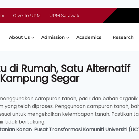
ni
Give To UPM
UPM Sarawak
About Us
Admission
Academics
Research
di Rumah, Satu Alternatif
 Kampung Segar
menggunakan campuran tanah, pasir dan bahan organik
yam yang telah diproses. Penggunaan campuran tanah, ba
esuai untuk mengekalkan kelembapan tanah. Pastikan t
ir tidak bertakung.
rtanian Kanan
Pusat Transformasi Komuniti Universiti (UC