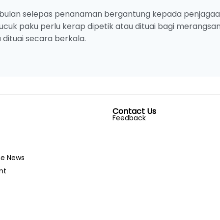
-2 bulan selepas penanaman bergantung kepada penjaga
uk paku perlu kerap dipetik atau dituai bagi merangsa
dituai secara berkala.
Contact Us
Feedback
he News
nt