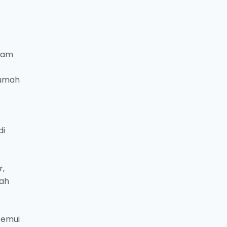
alam
rumah
di
r,
nah
temui