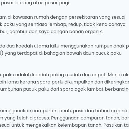
, pasar borong atau pasar pagi.
nam di kawasan rumah dengan persekitaran yang sesuai
uk paku yang sentiasa lembap, redup, tidak kena cahaya
ubur, gembur dan kaya dengan bahan organik.
pada dua kaedah utama iaitu menggunakan rumpun anak 
i) yang terdapat di bahagian bawah daun pucuk paku
aku adalah kaedah paling mudah dan cepat. Manakal
h lama kerana spora perlu dikumpulkan dan dikeringka
rtumbuhan pucuk paku dari spora agak lambat berbandin
menggunakan campuran tanah, pasir dan bahan organik
yam yang telah diproses. Penggunaan campuran tanah, ba
sesuai untuk mengekalkan kelembapan tanah. Pastikan t