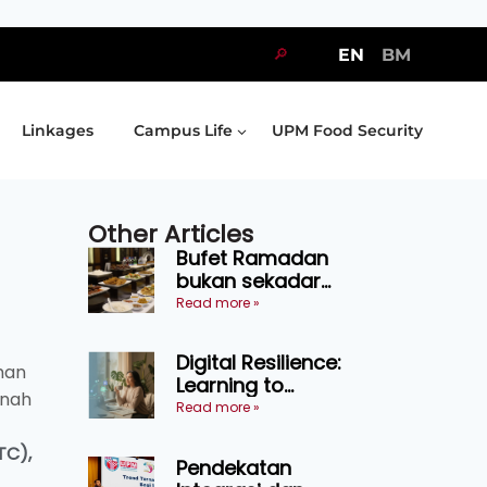
🔎
EN
BM
Linkages
Campus Life
UPM Food Security
Other Articles
Bufet Ramadan
bukan sekadar
juadah, perlu bijak
Read more »
memilih dan
selamat
Digital Resilience:
menikmati
han
Learning to
anah
Endure Without
Read more »
Self-Pressure
TC),
Pendekatan