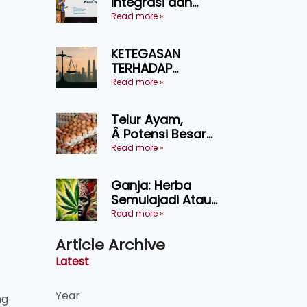
Integrasi dan
Teknologi Baharu
Read more »
Lonjak Produktiviti
Ternakan
KETEGASAN
Ruminan
TERHADAP
KEDAULATAN
Read more »
UNDANG-UNDANG
ASAS KEPADA
Telur Ayam,
KEADILAN DAN
Â Potensi Besar
KEHARMONIAN
Dalam Industri
Read more »
Makanan,
Kosmetik dan
Ganja: Herba
Penyelidikan
Semulajadi Atau
Ancaman
Read more »
Kesihatan?
Article Archive
Latest
Year
ng