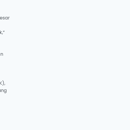
esar
,”
an
K),
ang