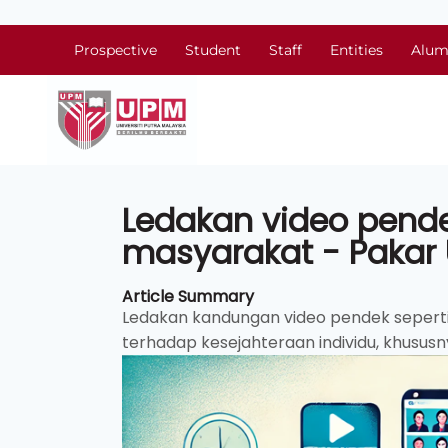
Prospective
Student
Staff
Entities
Alum
Ledakan video pende
masyarakat - Pakar
Article Summary
Ledakan kandungan video pendek seperti
terhadap kesejahteraan individu, khususn