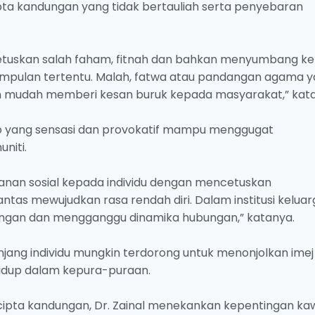
a kandungan yang tidak bertauliah serta penyebaran
etuskan salah faham, fitnah dan bahkan menyumbang k
kumpulan tertentu. Malah, fatwa atau pandangan agama 
 mudah memberi kesan buruk kepada masyarakat,” kata
deo yang sensasi dan provokatif mampu menggugat
niti.
nan sosial kepada individu dengan mencetuskan
lantas mewujudkan rasa rendah diri. Dalam institusi kelua
ngan dan mengganggu dinamika hubungan,” katanya.
ng individu mungkin terdorong untuk menonjolkan imej
hidup dalam kepura-puraan.
pta kandungan, Dr. Zainal menekankan kepentingan ka