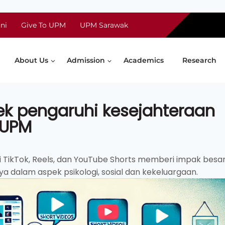
ni
Give To UPM
UPM Sarawak
About Us
Admission
Academics
Research
k pengaruhi kesejahteraan
 UPM
 TikTok, Reels, dan YouTube Shorts memberi impak besa
ya dalam aspek psikologi, sosial dan kekeluargaan.