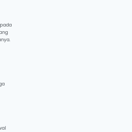
epada
yang
nya.
rga
wal