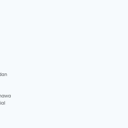
 dan
ahawa
ial