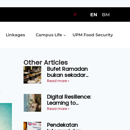
🔎
EN
BM
Linkages
Campus Life
UPM Food Security
Other Articles
Bufet Ramadan
bukan sekadar
juadah, perlu bijak
Read more »
memilih dan
r
selamat
Digital Resilience:
menikmati
Learning to
Endure Without
Read more »
Self-Pressure
Pendekatan