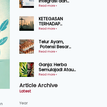
Integrasi dan
Teknologi Baharu
Read more »
Lonjak Produktiviti
Ternakan
KETEGASAN
Ruminan
TERHADAP
KEDAULATAN
Read more »
UNDANG-UNDANG
ASAS KEPADA
Telur Ayam,
KEADILAN DAN
Potensi Besar
KEHARMONIAN
Dalam Industri
Read more »
Makanan,
Kosmetik dan
Ganja: Herba
Penyelidikan
Semulajadi Atau
Ancaman
Read more »
Kesihatan?
Article Archive
Latest
Year
an