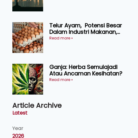
KEADILAN DAN KEHARMONIAN
Telur Ayam, Potensi Besar
Dalam Industri Makanan,
Kosmetik dan Penyelidikan
Read more »
Ganja: Herba Semulajadi
Atau Ancaman Kesihatan?
Read more »
Article Archive
Latest
Year
2026