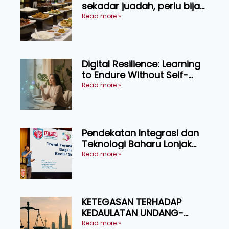
sekadar juadah, perlu bijak
memilih dan selamat
Read more »
menikmati
Digital Resilience: Learning
to Endure Without Self-
Pressure
Read more »
Pendekatan Integrasi dan
Teknologi Baharu Lonjak
Produktiviti Ternakan
Read more »
Ruminan
KETEGASAN TERHADAP
KEDAULATAN UNDANG-
UNDANG ASAS KEPADA
Read more »