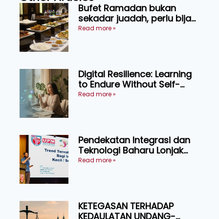
Bufet Ramadan bukan
sekadar juadah, perlu bijak
memilih dan selamat
Read more »
menikmati
Digital Resilience: Learning
to Endure Without Self-
Pressure
Read more »
Pendekatan Integrasi dan
Teknologi Baharu Lonjak
Produktiviti Ternakan
Read more »
Ruminan
KETEGASAN TERHADAP
KEDAULATAN UNDANG-