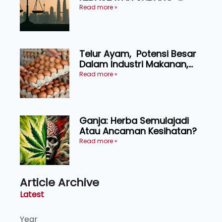
UNDANG ASAS KEPADA
Read more »
KEADILAN DAN KEHARMONIAN
Telur Ayam, Potensi Besar
Dalam Industri Makanan,
Kosmetik dan Penyelidikan
Read more »
Ganja: Herba Semulajadi
Atau Ancaman Kesihatan?
Read more »
Article Archive
Latest
Year