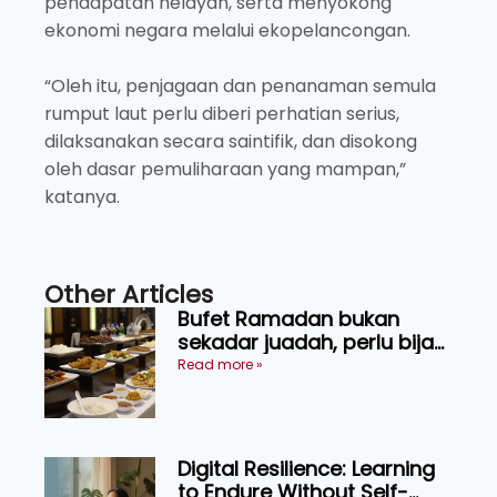
pendapatan nelayan, serta menyokong
ekonomi negara melalui ekopelancongan.
“Oleh itu, penjagaan dan penanaman semula
rumput laut perlu diberi perhatian serius,
dilaksanakan secara saintifik, dan disokong
oleh dasar pemuliharaan yang mampan,”
katanya.
Other Articles
Bufet Ramadan bukan
sekadar juadah, perlu bijak
memilih dan selamat
Read more »
menikmati
Digital Resilience: Learning
to Endure Without Self-