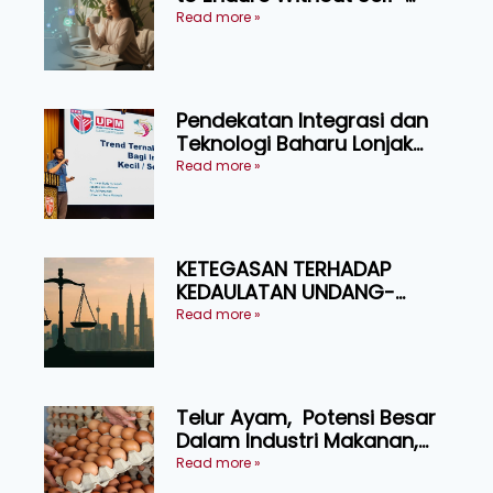
Pressure
Read more »
Pendekatan Integrasi dan
Teknologi Baharu Lonjak
Produktiviti Ternakan
Read more »
Ruminan
KETEGASAN TERHADAP
KEDAULATAN UNDANG-
UNDANG ASAS KEPADA
Read more »
KEADILAN DAN KEHARMONIAN
Telur Ayam, Potensi Besar
Dalam Industri Makanan,
Kosmetik dan Penyelidikan
Read more »