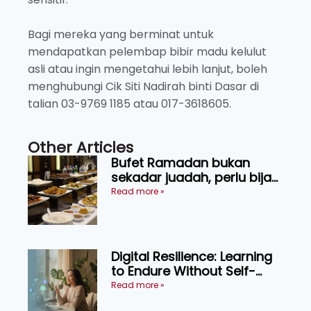
Bagi mereka yang berminat untuk
mendapatkan pelembap bibir madu kelulut
asli atau ingin mengetahui lebih lanjut, boleh
menghubungi Cik Siti Nadirah binti Dasar di
talian 03-9769 1185 atau 017-3618605.
Other Articles
Bufet Ramadan bukan
sekadar juadah, perlu bijak
memilih dan selamat
Read more »
menikmati
Digital Resilience: Learning
to Endure Without Self-
Pressure
Read more »