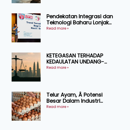
Pendekatan Integrasi dan
Teknologi Baharu Lonjak
Produktiviti Ternakan
Read more »
Ruminan
KETEGASAN TERHADAP
KEDAULATAN UNDANG-
UNDANG ASAS KEPADA
Read more »
KEADILAN DAN KEHARMONIAN
Telur Ayam, Â Potensi
Besar Dalam Industri
Makanan, Kosmetik dan
Read more »
Penyelidikan