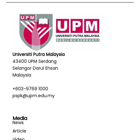
Universiti Putra Malaysia
43400 UPM Serdang
Selangor Darul Ehsan
Malaysia
+603-9769 1000
pspk@upm.edu.my
Media
News
Article
Video