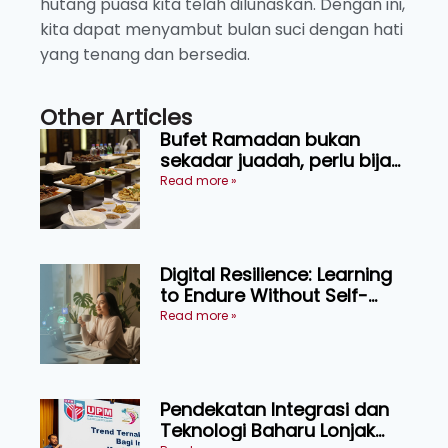
hutang puasa kita telah dilunaskan. Dengan ini,
kita dapat menyambut bulan suci dengan hati
yang tenang dan bersedia.
Other Articles
Bufet Ramadan bukan
sekadar juadah, perlu bijak
memilih dan selamat
Read more »
menikmati
Digital Resilience: Learning
to Endure Without Self-
Pressure
Read more »
Pendekatan Integrasi dan
Teknologi Baharu Lonjak