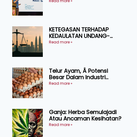
Produktiviti Ternakan
Read more »
Ruminan
KETEGASAN TERHADAP
KEDAULATAN UNDANG-
UNDANG ASAS KEPADA
Read more »
KEADILAN DAN KEHARMONIAN
Telur Ayam, Â Potensi
Besar Dalam Industri
Makanan, Kosmetik dan
Read more »
Penyelidikan
Ganja: Herba Semulajadi
Atau Ancaman Kesihatan?
Read more »