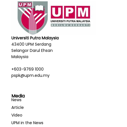
Universiti Putra Malaysia
43400 UPM Serdang
Selangor Darul Ehsan
Malaysia
+603-9769 1000
pspk@upm.edu.my
Media
News
Article
Video
UPM in the News