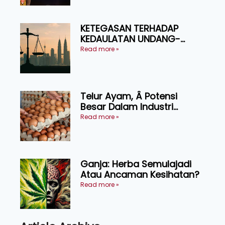
KETEGASAN TERHADAP
KEDAULATAN UNDANG-
UNDANG ASAS KEPADA
Read more »
KEADILAN DAN KEHARMONIAN
Telur Ayam, Â Potensi
Besar Dalam Industri
Makanan, Kosmetik dan
Read more »
Penyelidikan
Ganja: Herba Semulajadi
Atau Ancaman Kesihatan?
Read more »