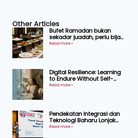
Other Articles
Bufet Ramadan bukan
sekadar juadah, perlu bijak
memilih dan selamat
Read more »
menikmati
Digital Resilience: Learning
to Endure Without Self-
Pressure
Read more »
Pendekatan Integrasi dan
Teknologi Baharu Lonjak
Produktiviti Ternakan
Read more »
Ruminan