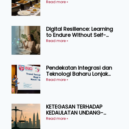
memilih dan selamat
Read more »
menikmati
Digital Resilience: Learning
to Endure Without Self-
Pressure
Read more »
Pendekatan Integrasi dan
Teknologi Baharu Lonjak
Produktiviti Ternakan
Read more »
Ruminan
KETEGASAN TERHADAP
KEDAULATAN UNDANG-
UNDANG ASAS KEPADA
Read more »
KEADILAN DAN KEHARMONIAN