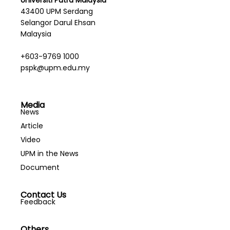
Universiti Putra Malaysia
43400 UPM Serdang
Selangor Darul Ehsan
Malaysia
+603-9769 1000
pspk@upm.edu.my
Media
News
Article
Video
UPM in the News
Document
Contact Us
Feedback
Others