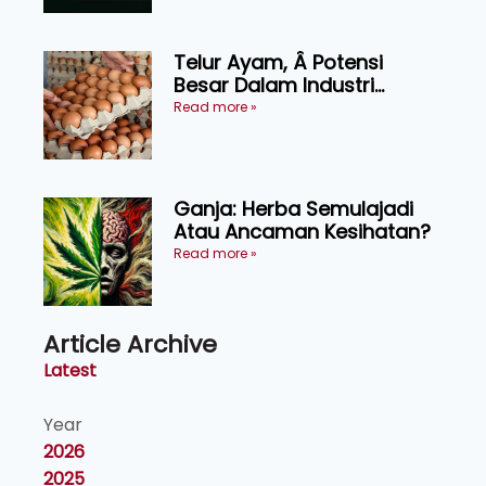
Telur Ayam, Â Potensi
Besar Dalam Industri
Makanan, Kosmetik dan
Read more »
Penyelidikan
Ganja: Herba Semulajadi
Atau Ancaman Kesihatan?
Read more »
Article Archive
Latest
Year
2026
2025