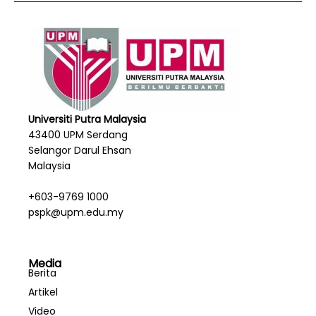
Universiti Putra Malaysia
43400 UPM Serdang
Selangor Darul Ehsan
Malaysia
+603-9769 1000
pspk@upm.edu.my
Media
Berita
Artikel
Video