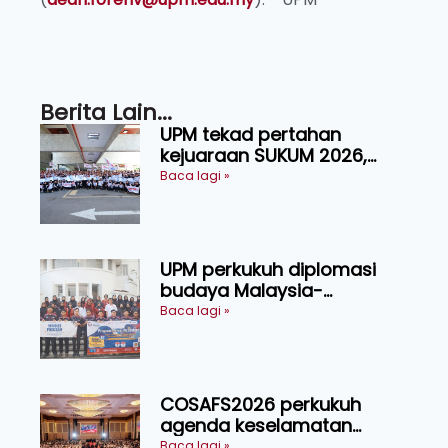
Berita Lain...
UPM tekad pertahan
kejuaraan SUKUM 2026,
sasar 16 pingat emas
Baca lagi »
UPM perkukuh diplomasi
budaya Malaysia-
Indonesia melalui Narasi
Baca lagi »
Nusantara
COSAFS2026 perkukuh
agenda keselamatan
makanan, AgriHub pacu
Baca lagi »