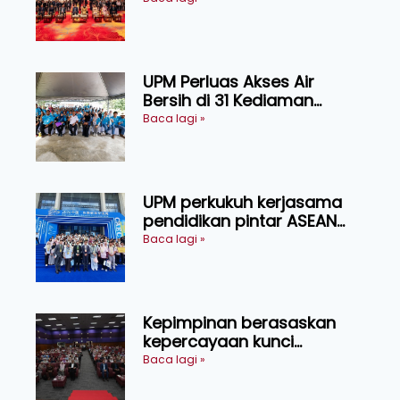
transformasi pertanian
Sarawak
UPM Perluas Akses Air
Bersih di 31 Kediaman
Orang Asli Tasik Chini
Baca lagi »
UPM perkukuh kerjasama
pendidikan pintar ASEAN
menerusi lawatan rasmi ke
Baca lagi »
China
Kepimpinan berasaskan
kepercayaan kunci
kecemerlangan institusi -
Baca lagi »
Naib Canselor UPM