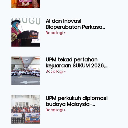
AI dan Inovasi
Bioperubatan Perkasa
Pengesanan Awal Penyakit,
Baca lagi »
Tingkat Kesejahteraan
Manusia
UPM tekad pertahan
kejuaraan SUKUM 2026,
sasar 16 pingat emas
Baca lagi »
UPM perkukuh diplomasi
budaya Malaysia-
Indonesia melalui Narasi
Baca lagi »
Nusantara