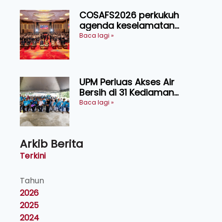
COSAFS2026 perkukuh
agenda keselamatan
makanan, AgriHub pacu
Baca lagi »
transformasi pertanian
Sarawak
UPM Perluas Akses Air
Bersih di 31 Kediaman
Orang Asli Tasik Chini
Baca lagi »
Arkib Berita
Terkini
Tahun
2026
2025
2024