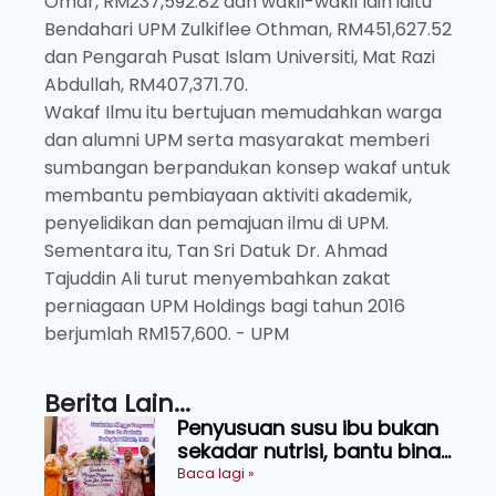
Omar, RM237,592.82 dan wakil-wakil lain iaitu
Bendahari UPM Zulkiflee Othman, RM451,627.52
dan Pengarah Pusat Islam Universiti, Mat Razi
Abdullah, RM407,371.70.
Wakaf Ilmu itu bertujuan memudahkan warga
dan alumni UPM serta masyarakat memberi
sumbangan berpandukan konsep wakaf untuk
membantu pembiayaan aktiviti akademik,
penyelidikan dan pemajuan ilmu di UPM.
Sementara itu, Tan Sri Datuk Dr. Ahmad
Tajuddin Ali turut menyembahkan zakat
perniagaan UPM Holdings bagi tahun 2016
berjumlah RM157,600. - UPM
Berita Lain...
Penyusuan susu ibu bukan
sekadar nutrisi, bantu bina
generasi lebih sihat
Baca lagi »