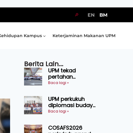
🔎
EN
BM
Kehidupan Kampus
Keterjaminan Makanan UPM
Berita Lain...
UPM tekad
pertahan
kejuaraan SUKUM
Baca lagi »
2026, sasar 16
pingat emas
UPM perkukuh
diplomasi budaya
Malaysia-
Baca lagi »
Indonesia melalui
Narasi Nusantara
COSAFS2026