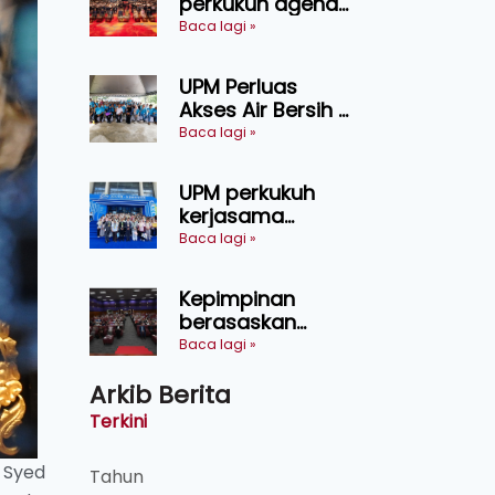
perkukuh agenda
keselamatan
Baca lagi »
makanan,
AgriHub pacu
UPM Perluas
transformasi
Akses Air Bersih di
pertanian
31 Kediaman
Baca lagi »
Sarawak
Orang Asli Tasik
Chini
UPM perkukuh
kerjasama
pendidikan pintar
Baca lagi »
ASEAN menerusi
lawatan rasmi ke
Kepimpinan
China
berasaskan
kepercayaan
Baca lagi »
kunci
Arkib Berita
kecemerlangan
institusi - Naib
Terkini
Canselor UPM
. Syed
Tahun