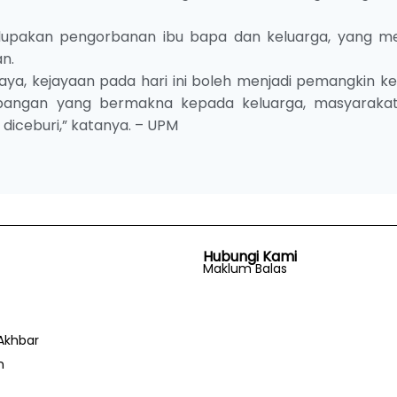
elupakan pengorbanan ibu bapa dan keluarga, yang me
n.
caya, kejayaan pada hari ini boleh menjadi pemangkin k
angan yang bermakna kepada keluarga, masyaraka
diceburi,” katanya. – UPM
Hubungi Kami
Maklum Balas
Akhbar
n