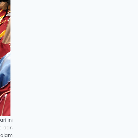
i ini
t dan
 alam