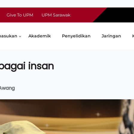
Give To UPM
UPM Sarawak
asukan
Akademik
Penyelidikan
Jaringan
bagai insan
 Awang