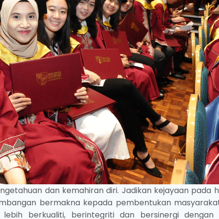
getahuan dan kemahiran diri. Jadikan kejayaan pada har
sumbangan bermakna kepada pembentukan masyaraka
bih berkualiti, berintegriti dan bersinergi dengan