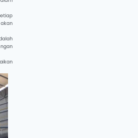
dalam
etiap
 akan
dalah
engan
aikan