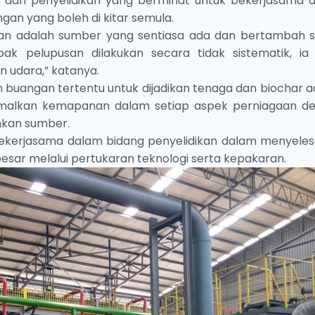
n dan penyelidikan yang berminat untuk bekerjasama 
gan yang boleh di kitar semula.
an adalah sumber yang sentiasa ada dan bertambah s
k pelupusan dilakukan secara tidak sistematik, ia
 udara,” katanya.
n buangan tertentu untuk dijadikan tenaga dan biochar a
ngamalkan kemapanan dalam setiap aspek perniagaan d
mkan sumber.
ekerjasama dalam bidang penyelidikan dalam menyeles
esar melalui pertukaran teknologi serta kepakaran.