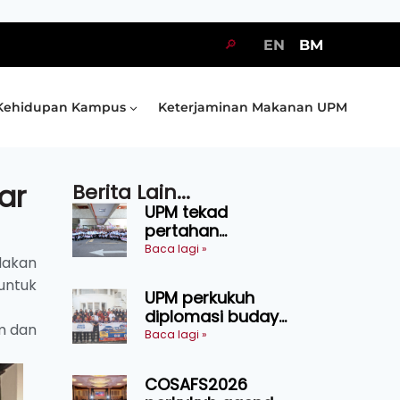
🔎
EN
BM
Kehidupan Kampus
Keterjaminan Makanan UPM
ar
Berita Lain...
UPM tekad
pertahan
kejuaraan SUKUM
Baca lagi »
dakan
2026, sasar 16
untuk
pingat emas
UPM perkukuh
diplomasi budaya
um dan
Malaysia-
Baca lagi »
Indonesia melalui
Narasi Nusantara
COSAFS2026