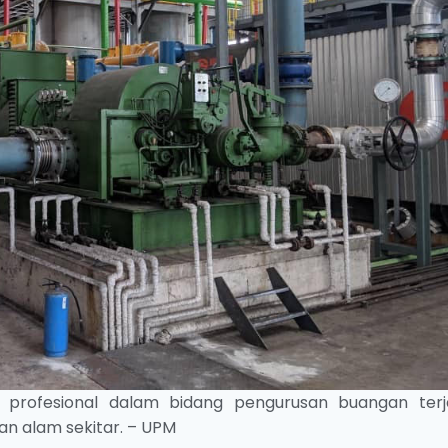
profesional dalam bidang pengurusan buangan terj
 alam sekitar. – UPM