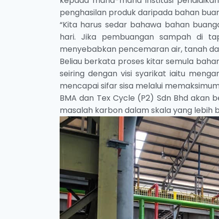
kepada mana-mana institusi pendidika
penghasilan produk daripada bahan buan
“Kita harus sedar bahawa bahan buang
hari. Jika pembuangan sampah di tapa
menyebabkan pencemaran air, tanah dan
Beliau berkata proses kitar semula baha
seiring dengan visi syarikat iaitu me
mencapai sifar sisa melalui memaksimu
BMA dan Tex Cycle (P2) Sdn Bhd akan b
masalah karbon dalam skala yang lebih b