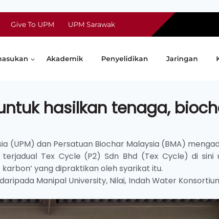
Give To UPM
UPM Sarawak
asukan
Akademik
Penyelidikan
Jaringan
untuk hasilkan tenaga, bioch
aysia (UPM) dan Persatuan Biochar Malaysia (BMA) menga
erjadual Tex Cycle (P2) Sdn Bhd (Tex Cycle) di sini 
karbon’ yang dipraktikan oleh syarikat itu.
 daripada Manipal University, Nilai, Indah Water Konsorti