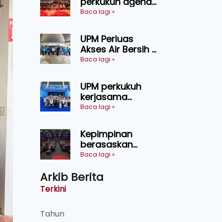
perkukuh agenda
keselamatan
Baca lagi »
makanan,
AgriHub pacu
UPM Perluas
transformasi
Akses Air Bersih di
pertanian
31 Kediaman
Baca lagi »
Sarawak
Orang Asli Tasik
Chini
UPM perkukuh
kerjasama
pendidikan pintar
Baca lagi »
ASEAN menerusi
lawatan rasmi ke
Kepimpinan
China
berasaskan
kepercayaan
Baca lagi »
kunci
Arkib Berita
kecemerlangan
institusi - Naib
Terkini
Canselor UPM
Tahun