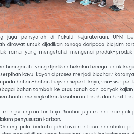
g juga pensyarah di Fakulti Kejuruteraan, UPM be
irawat untuk dijadikan tenaga daripada biojisim tert
dak ramai yang mengetahui mengenai produk-produk
n buangan itu yang dijadikan bekalan tenaga untuk keg
i serpihan kayu-kayan diproses menjadi biochar,” katanya
ipada bahan-bahan biojisim seperti kayu, sisa-sisa pert
 sebagai bahan tambah ke atas tanah dan banyak kajian
membantu meningkatkan kesuburan tanah dan hasil ta
engurangkan kos baja. Biochar juga memberi impak po
dalam penyusutan karbon.
 Cheong pula berkata pihaknya sentiasa membuka pe