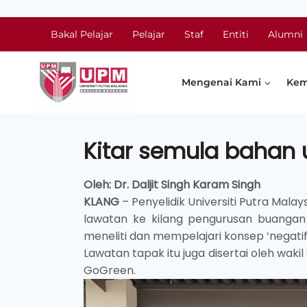
Bakal Pelajar
Pelajar
Staf
Entiti
Alumni
Mengenai Kami
Kem
Kitar semula bahan 
Oleh: Dr. Daljit Singh Karam Singh
KLANG
– Penyelidik Universiti Putra Mal
lawatan ke kilang pengurusan buangan t
meneliti dan mempelajari konsep ‘negatif 
Lawatan tapak itu juga disertai oleh wakil
GoGreen.