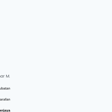
ar M.
ubatan
narafan
rjaya