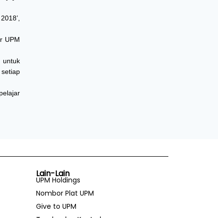
 2018’,
ar UPM
n untuk
setiap
elajar
Lain-Lain
UPM Holdings
Nombor Plat UPM
Give to UPM