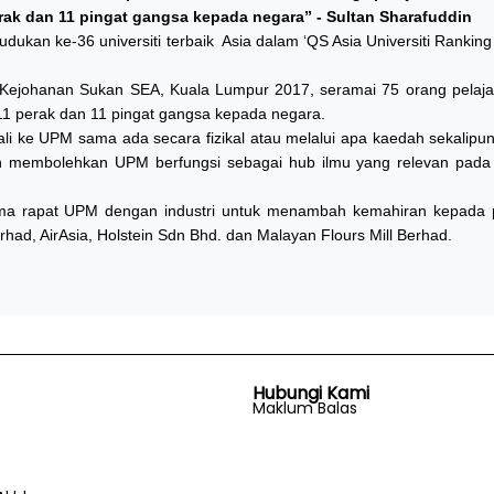
rak dan 11 pingat gangsa kepada negara” - Sultan Sharafuddin
kan ke-36 universiti terbaik Asia dalam ‘QS Asia Universiti Ranking
 Kejohanan Sukan SEA, Kuala Lumpur 2017, seramai 75 orang pelaj
11 perak dan 11 pingat gangsa kepada negara.
i ke UPM sama ada secara fizikal atau melalui apa kaedah sekalipu
membolehkan UPM berfungsi sebagai hub ilmu yang relevan pada 
ama rapat UPM dengan industri untuk menambah kemahiran kepada p
had, AirAsia, Holstein Sdn Bhd. dan Malayan Flours Mill Berhad.
Hubungi Kami
Maklum Balas