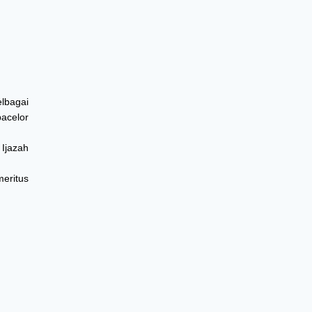
lbagai
bacelor
Ijazah
eritus