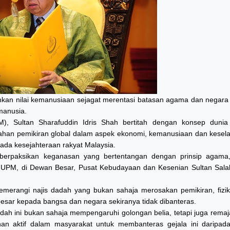
an nilai kemanusiaan sejagat merentasi batasan agama dan negara
manusia.
M), Sultan Sharafuddin Idris Shah bertitah dengan konsep dunia
han pemikiran global dalam aspek ekonomi, kemanusiaan dan kesel
da kesejahteraan rakyat Malaysia.
 berpaksikan keganasan yang bertentangan dengan prinsip agama,”
 UPM, di Dewan Besar, Pusat Kebudayaan dan Kesenian Sultan Sala
emerangi najis dadah yang bukan sahaja merosakan pemikiran, fizik
esar kepada bangsa dan negara sekiranya tidak dibanteras.
adah ini bukan sahaja mempengaruhi golongan belia, tetapi juga rema
an aktif dalam masyarakat untuk membanteras gejala ini daripada