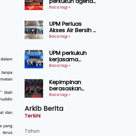
perkukuh agenda
keselamatan
Baca lagi »
makanan,
AgriHub pacu
UPM Perluas
transformasi
Akses Air Bersih di
pertanian
31 Kediaman
Baca lagi »
Sarawak
Orang Asli Tasik
Chini
UPM perkukuh
kerjasama
 dalam
pendidikan pintar
Baca lagi »
ASEAN menerusi
 tanpa
lawatan rasmi ke
amatan
Kepimpinan
China
berasaskan
 titah
kepercayaan
Baca lagi »
huddin
kunci
Arkib Berita
kecemerlangan
al dan
institusi - Naib
Terkini
Canselor UPM
ja yang
Tahun
 terus