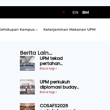
🔎
EN
BM
Kehidupan Kampus
Keterjaminan Makanan UPM
Berita Lain...
UPM tekad
pertahan
kejuaraan SUKUM
Baca lagi »
2026, sasar 16
pingat emas
UPM perkukuh
diplomasi budaya
Malaysia-
Baca lagi »
Indonesia melalui
Narasi Nusantara
COSAFS2026