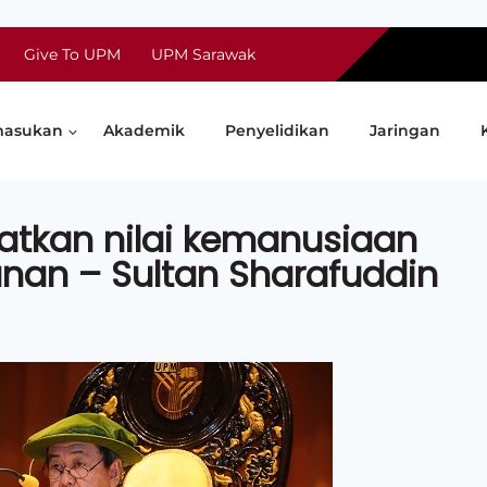
Give To UPM
UPM Sarawak
asukan
Akademik
Penyelidikan
Jaringan
atkan nilai kemanusiaan
nan – Sultan Sharafuddin