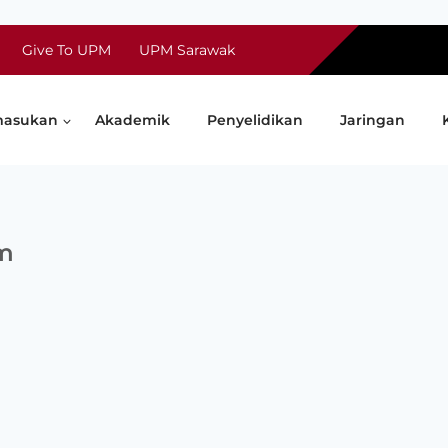
Give To UPM
UPM Sarawak
asukan
Akademik
Penyelidikan
Jaringan
m