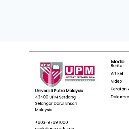
Media
Berita
Artikel
Video
Keratan 
Universiti Putra Malaysia
Dokume
43400 UPM Serdang
Selangor Darul Ehsan
Malaysia
+603-9769 1000
pspk@upm.edu.my