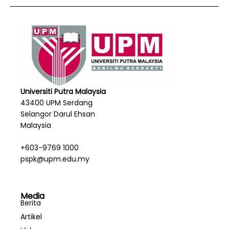
Universiti Putra Malaysia
43400 UPM Serdang
Selangor Darul Ehsan
Malaysia
+603-9769 1000
pspk@upm.edu.my
Media
Berita
Artikel