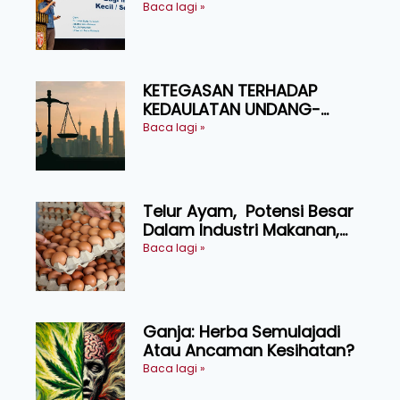
Produktiviti Ternakan
Baca lagi »
Ruminan
KETEGASAN TERHADAP
KEDAULATAN UNDANG-
UNDANG ASAS KEPADA
Baca lagi »
KEADILAN DAN KEHARMONIAN
Telur Ayam, Potensi Besar
Dalam Industri Makanan,
Kosmetik dan Penyelidikan
Baca lagi »
Ganja: Herba Semulajadi
Atau Ancaman Kesihatan?
Baca lagi »