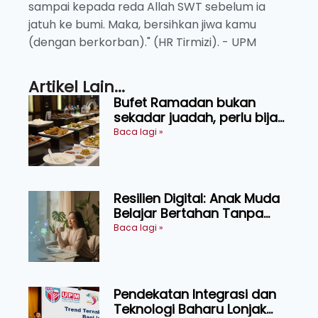
sampai kepada reda Allah SWT sebelum ia
jatuh ke bumi. Maka, bersihkan jiwa kamu
(dengan berkorban)." (HR Tirmizi). - UPM
Artikel Lain...
Bufet Ramadan bukan
sekadar juadah, perlu bijak
memilih dan selamat
Baca lagi »
menikmati
Resilien Digital: Anak Muda
Belajar Bertahan Tanpa
Perlu Menekan Diri
Baca lagi »
Pendekatan Integrasi dan
Teknologi Baharu Lonjak